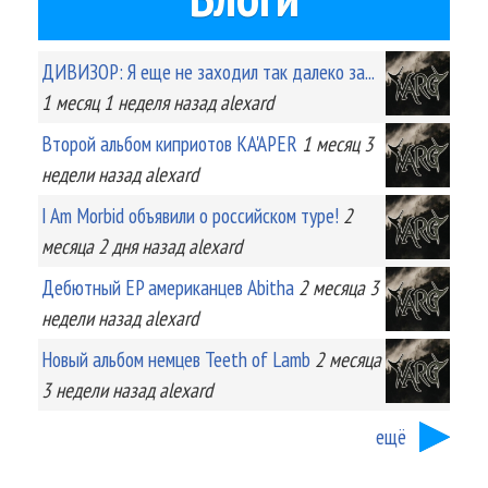
ДИВИЗОР: Я еще не заходил так далеко за...
1 месяц 1 неделя
назад
alexard
Второй альбом киприотов KA'APER
1 месяц 3
недели
назад
alexard
I Am Morbid объявили о российском туре!
2
месяца 2 дня
назад
alexard
Дебютный EP американцев Abitha
2 месяца 3
недели
назад
alexard
Новый альбом немцев Teeth of Lamb
2 месяца
3 недели
назад
alexard
ещё