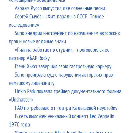
Авраам Руссо выпустил две солнечные песни
Сергей Сычёв - «Хит-парады в СССР. Полное
исследование»
Suno внедрил инструмент по нарушениям авторских
прав и новые водяные знаки
«Рианна работает в студии», - проговорился ее
партнер A$AP Rocky
Гленн Хьюз завершил свою гастрольную карьеру
Suno проиграла суд о нарушении авторских прав
немецкому лицензиату
Linkin Park показал трейлер документального фильма
«Unshatter»
РАО потребовало от театра Кадышевой неустойку
В сеть выложен уникальный концерт Led Zeppelin
1970 года
Ферги стала петь в Black Eyed Peas, чтобы стать