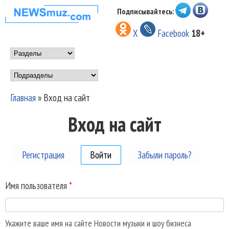
Перейти к основному
Подписывайтесь:
НОВОСТИ
содержанию
X
Facebook
18+
МУЗЫКИ И
Main menu
ШОУ БИЗНЕСА
Подразделы
NEWSMUZ.COM
Главная
»
Вход на сайт
Вы здесь
Вход на сайт
Регистрация
Войти
(активная вкладка)
Забыли пароль?
Имя пользователя
*
Укажите ваше имя на сайте Новости музыки и шоу бизнеса