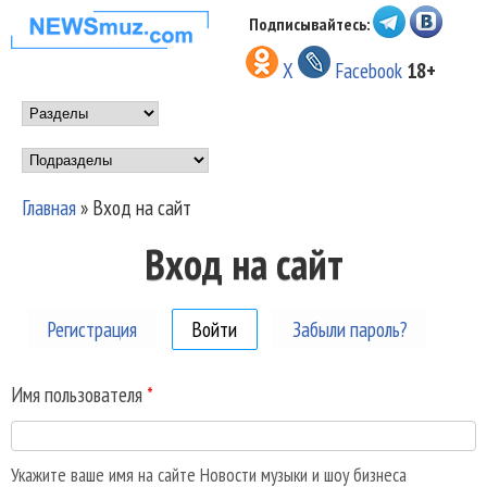
Перейти к основному
Подписывайтесь:
НОВОСТИ
содержанию
X
Facebook
18+
МУЗЫКИ И
Main menu
ШОУ БИЗНЕСА
Подразделы
NEWSMUZ.COM
Главная
»
Вход на сайт
Вы здесь
Вход на сайт
Регистрация
Войти
(активная вкладка)
Забыли пароль?
Имя пользователя
*
Укажите ваше имя на сайте Новости музыки и шоу бизнеса