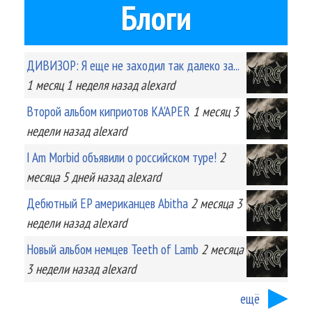
Блоги
ДИВИЗОР: Я еще не заходил так далеко за...
1 месяц 1 неделя
назад
alexard
Второй альбом киприотов KA'APER
1 месяц 3
недели
назад
alexard
I Am Morbid объявили о российском туре!
2
месяца 5 дней
назад
alexard
Дебютный EP американцев Abitha
2 месяца 3
недели
назад
alexard
Новый альбом немцев Teeth of Lamb
2 месяца
3 недели
назад
alexard
ещё