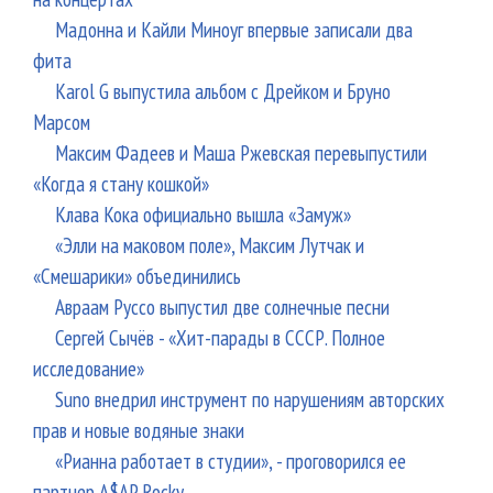
Мадонна и Кайли Миноуг впервые записали два
фита
Karol G выпустила альбом с Дрейком и Бруно
Марсом
Максим Фадеев и Маша Ржевская перевыпустили
«Когда я стану кошкой»
Клава Кока официально вышла «Замуж»
«Элли на маковом поле», Максим Лутчак и
«Смешарики» объединились
Авраам Руссо выпустил две солнечные песни
Сергей Сычёв - «Хит-парады в СССР. Полное
исследование»
Suno внедрил инструмент по нарушениям авторских
прав и новые водяные знаки
«Рианна работает в студии», - проговорился ее
партнер A$AP Rocky