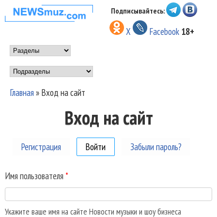
Перейти к основному
Подписывайтесь:
НОВОСТИ
содержанию
X
Facebook
18+
МУЗЫКИ И
Main menu
ШОУ БИЗНЕСА
Подразделы
NEWSMUZ.COM
Главная
»
Вход на сайт
Вы здесь
Вход на сайт
Регистрация
Войти
(активная вкладка)
Забыли пароль?
Имя пользователя
*
Укажите ваше имя на сайте Новости музыки и шоу бизнеса