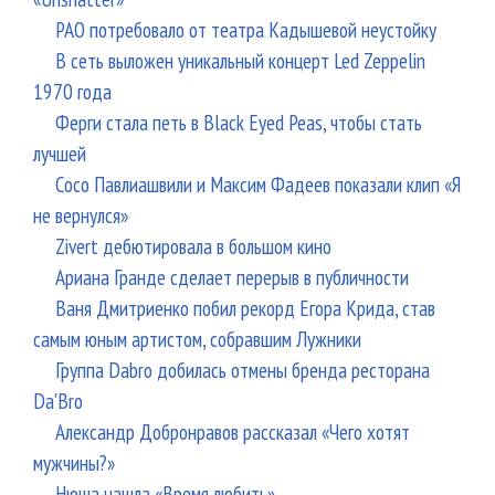
РАО потребовало от театра Кадышевой неустойку
В сеть выложен уникальный концерт Led Zeppelin
1970 года
Ферги стала петь в Black Eyed Peas, чтобы стать
лучшей
Сосо Павлиашвили и Максим Фадеев показали клип «Я
не вернулся»
Zivert дебютировала в большом кино
Ариана Гранде сделает перерыв в публичности
Ваня Дмитриенко побил рекорд Егора Крида, став
самым юным артистом, собравшим Лужники
Группа Dabro добилась отмены бренда ресторана
Da'Bro
Александр Добронравов рассказал «Чего хотят
мужчины?»
Нюша нашла «Время любить»