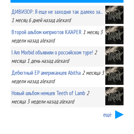
ДИВИЗОР: Я еще не заходил так далеко за...
1 месяц 6 дней
назад
alexard
Второй альбом киприотов KA'APER
1 месяц 3
недели
назад
alexard
I Am Morbid объявили о российском туре!
2
месяца 1 день
назад
alexard
Дебютный EP американцев Abitha
2 месяца 3
недели
назад
alexard
Новый альбом немцев Teeth of Lamb
2
месяца 3 недели
назад
alexard
ещё