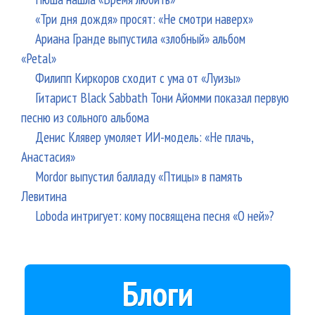
«Три дня дождя» просят: «Не смотри наверх»
Ариана Гранде выпустила «злобный» альбом
«Petal»
Филипп Киркоров сходит с ума от «Луизы»
Гитарист Black Sabbath Тони Айомми показал первую
песню из сольного альбома
Денис Клявер умоляет ИИ-модель: «Не плачь,
Анастасия»
Mordor выпустил балладу «Птицы» в память
Левитина
Loboda интригует: кому посвящена песня «О ней»?
Блоги