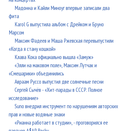
Мадонна и Кайли Миноуг впервые записали два
фита
Karol G выпустила альбом с Дрейком и Бруно
Марсом
Максим Фадеев и Маша Ржевская перевыпустили
«Когда я стану кошкой»
Клава Кока официально вышла «Замуж»
«Элли на маковом поле», Максим Лутчак и
«Смешарики» объединились
Авраам Руссо выпустил две солнечные песни
Сергей Сычёв - «Хит-парады в СССР. Полное
исследование»
Suno внедрил инструмент по нарушениям авторских
прав и новые водяные знаки
«Рианна работает в студии», - проговорился ее
партнер A$AP Rocky