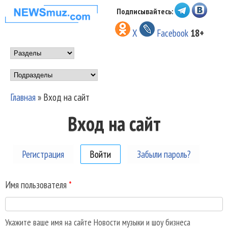
Перейти к основному
Подписывайтесь:
НОВОСТИ
содержанию
X
Facebook
18+
МУЗЫКИ И
Main menu
ШОУ БИЗНЕСА
Подразделы
NEWSMUZ.COM
Главная
»
Вход на сайт
Вы здесь
Вход на сайт
Регистрация
Войти
(активная вкладка)
Забыли пароль?
Имя пользователя
*
Укажите ваше имя на сайте Новости музыки и шоу бизнеса