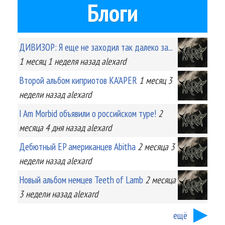
Блоги
ДИВИЗОР: Я еще не заходил так далеко за...
1 месяц 1 неделя
назад
alexard
Второй альбом киприотов KA'APER
1 месяц 3
недели
назад
alexard
I Am Morbid объявили о российском туре!
2
месяца 4 дня
назад
alexard
Дебютный EP американцев Abitha
2 месяца 3
недели
назад
alexard
Новый альбом немцев Teeth of Lamb
2 месяца
3 недели
назад
alexard
ещё