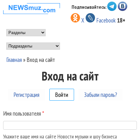
Перейти к основному
Подписывайтесь:
НОВОСТИ
содержанию
X
Facebook
18+
МУЗЫКИ И
Main menu
ШОУ БИЗНЕСА
Подразделы
NEWSMUZ.COM
Главная
»
Вход на сайт
Вы здесь
Вход на сайт
Регистрация
Войти
(активная вкладка)
Забыли пароль?
Имя пользователя
*
Укажите ваше имя на сайте Новости музыки и шоу бизнеса