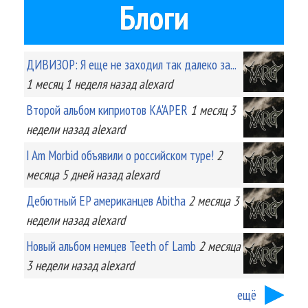
Блоги
ДИВИЗОР: Я еще не заходил так далеко за...
1 месяц 1 неделя
назад
alexard
Второй альбом киприотов KA'APER
1 месяц 3
недели
назад
alexard
I Am Morbid объявили о российском туре!
2
месяца 5 дней
назад
alexard
Дебютный EP американцев Abitha
2 месяца 3
недели
назад
alexard
Новый альбом немцев Teeth of Lamb
2 месяца
3 недели
назад
alexard
ещё