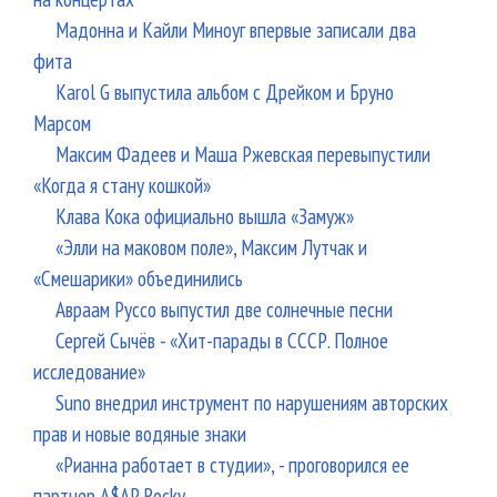
Мадонна и Кайли Миноуг впервые записали два
фита
Karol G выпустила альбом с Дрейком и Бруно
Марсом
Максим Фадеев и Маша Ржевская перевыпустили
«Когда я стану кошкой»
Клава Кока официально вышла «Замуж»
«Элли на маковом поле», Максим Лутчак и
«Смешарики» объединились
Авраам Руссо выпустил две солнечные песни
Сергей Сычёв - «Хит-парады в СССР. Полное
исследование»
Suno внедрил инструмент по нарушениям авторских
прав и новые водяные знаки
«Рианна работает в студии», - проговорился ее
партнер A$AP Rocky