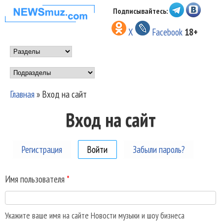
Перейти к основному
Подписывайтесь:
НОВОСТИ
содержанию
X
Facebook
18+
МУЗЫКИ И
Main menu
ШОУ БИЗНЕСА
Подразделы
NEWSMUZ.COM
Главная
»
Вход на сайт
Вы здесь
Вход на сайт
Регистрация
Войти
(активная вкладка)
Забыли пароль?
Имя пользователя
*
Укажите ваше имя на сайте Новости музыки и шоу бизнеса