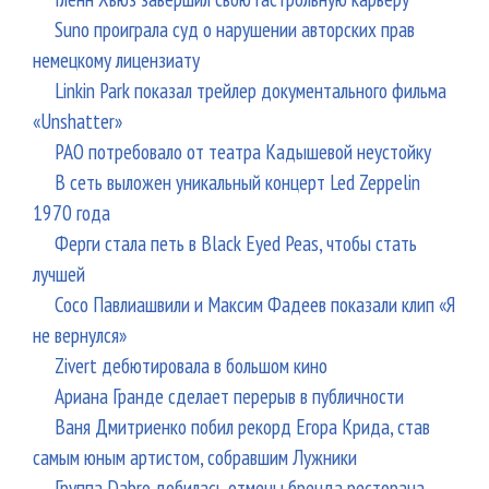
Suno проиграла суд о нарушении авторских прав
немецкому лицензиату
Linkin Park показал трейлер документального фильма
«Unshatter»
РАО потребовало от театра Кадышевой неустойку
В сеть выложен уникальный концерт Led Zeppelin
1970 года
Ферги стала петь в Black Eyed Peas, чтобы стать
лучшей
Сосо Павлиашвили и Максим Фадеев показали клип «Я
не вернулся»
Zivert дебютировала в большом кино
Ариана Гранде сделает перерыв в публичности
Ваня Дмитриенко побил рекорд Егора Крида, став
самым юным артистом, собравшим Лужники
Группа Dabro добилась отмены бренда ресторана