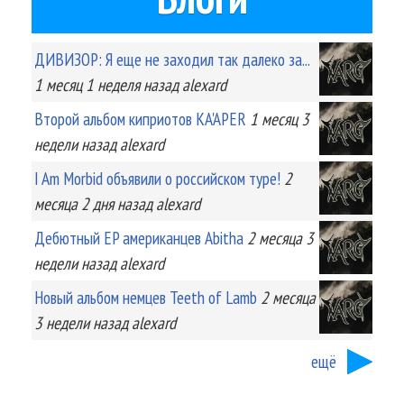
ДИВИЗОР: Я еще не заходил так далеко за...
1 месяц 1 неделя
назад
alexard
Второй альбом киприотов KA'APER
1 месяц 3
недели
назад
alexard
I Am Morbid объявили о российском туре!
2
месяца 2 дня
назад
alexard
Дебютный EP американцев Abitha
2 месяца 3
недели
назад
alexard
Новый альбом немцев Teeth of Lamb
2 месяца
3 недели
назад
alexard
ещё