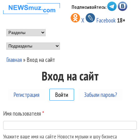
Перейти к основному
Подписывайтесь:
НОВОСТИ
содержанию
X
Facebook
18+
МУЗЫКИ И
Main menu
ШОУ БИЗНЕСА
Подразделы
NEWSMUZ.COM
Главная
»
Вход на сайт
Вы здесь
Вход на сайт
Регистрация
Войти
(активная вкладка)
Забыли пароль?
Имя пользователя
*
Укажите ваше имя на сайте Новости музыки и шоу бизнеса