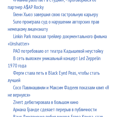
партнер A$AP Rocky
Гленн Хьюз завершил свою гастрольную карьеру
Suno проиграла суд о нарушении авторских прав
немецкому лицензиату
Linkin Park показал трейлер документального фильма
«Unshatter»
РАО потребовало от театра Кадышевой неустойку
В сеть выложен уникальный концерт Led Zeppelin
1970 года
Ферги стала петь в Black Eyed Peas, чтобы стать
лучшей
Сосо Павлиашвили и Максим Фадеев показали клип «Я
не вернулся»
Zivert дебютировала в большом кино
Ариана Гранде сделает перерыв в публичности
Ваня Дмитриенко побил рекорд Егора Крида, став