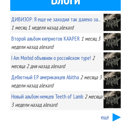
ДИВИЗОР: Я еще не заходил так далеко за...
1 месяц 1 неделя
назад
alexard
Второй альбом киприотов KA'APER
1 месяц 3
недели
назад
alexard
I Am Morbid объявили о российском туре!
2
месяца 2 дня
назад
alexard
Дебютный EP американцев Abitha
2 месяца 3
недели
назад
alexard
Новый альбом немцев Teeth of Lamb
2 месяца
3 недели
назад
alexard
ещё