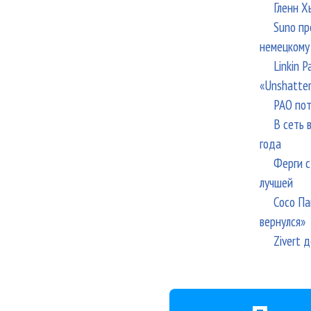
Гленн Х
Suno пр
немецкому
Linkin 
«Unshatte
РАО пот
В сеть 
года
Ферги с
лучшей
Сосо Па
вернулся»
Zivert 