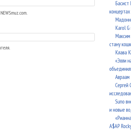
Басист 
концертах
а NEWSmuz.com.
Мадонна
Karol G
Максим 
стану кош
ателя.
Клава К
«Элли н
объединил
Авраам 
Сергей 
исследова
Suno вн
и новые в
«Рианна
A$AP Rock