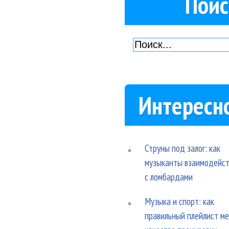
Поис
Интересн
Струны под залог: как
музыканты взаимодейс
с ломбардами
Музыка и спорт: как
правильный плейлист м