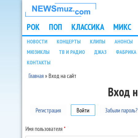
НОВОСТИ
МУЗЫКИ И
РОК
ПОП
КЛАССИКА
МИКС
Main menu
ШОУ БИЗНЕСА
НОВОСТИ
КОНЦЕРТЫ
КЛИПЫ
АНОНСЫ
Подразделы
МЮЗИКЛЫ
ТВ И РАДИО
ДЖАЗ
ФАБРИКА 
NEWSMUZ.COM
КОНТАКТЫ
Главная
»
Вход на сайт
Вы здесь
Вход н
Регистрация
Войти
(активная вкладка)
Забыли пароль?
Имя пользователя
*