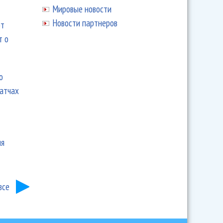
Мировые новости
Новости партнеров
ют
т о
ю
матчах
ия
все