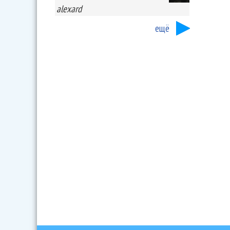
alexard
ещё