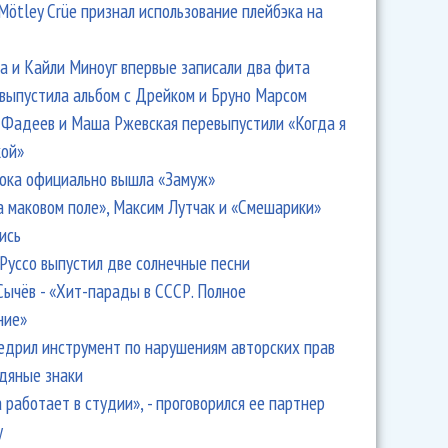
Mötley Crüe признал использование плейбэка на
 и Кайли Миноуг впервые записали два фита
 выпустила альбом с Дрейком и Бруно Марсом
Фадеев и Маша Ржевская перевыпустили «Когда я
кой»
ока официально вышла «Замуж»
а маковом поле», Максим Лутчак и «Смешарики»
ись
Руссо выпустил две солнечные песни
Сычёв - «Хит-парады в СССР. Полное
ние»
едрил инструмент по нарушениям авторских прав
одяные знаки
 работает в студии», - проговорился ее партнер
y