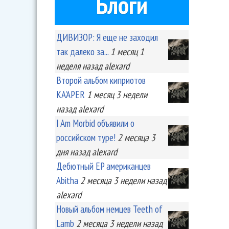
Блоги
ДИВИЗОР: Я еще не заходил
так далеко за...
1 месяц 1
неделя
назад
alexard
Второй альбом киприотов
KA'APER
1 месяц 3 недели
назад
alexard
I Am Morbid объявили о
российском туре!
2 месяца 3
дня
назад
alexard
Дебютный EP американцев
Abitha
2 месяца 3 недели
назад
alexard
Новый альбом немцев Teeth of
Lamb
2 месяца 3 недели
назад