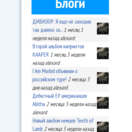
Блоги
ДИВИЗОР: Я еще не заходил
так далеко за...
1 месяц 1
неделя
назад
alexard
Второй альбом киприотов
KA'APER
1 месяц 3 недели
назад
alexard
I Am Morbid объявили о
российском туре!
2 месяца 3
дня
назад
alexard
Дебютный EP американцев
Abitha
2 месяца 3 недели
назад
alexard
Новый альбом немцев Teeth of
Lamb
2 месяца 3 недели
назад