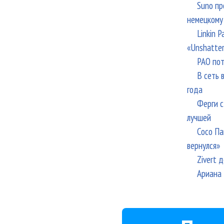
Suno пр
немецкому
Linkin 
«Unshatte
РАО пот
В сеть 
года
Ферги с
лучшей
Сосо Па
вернулся»
Zivert 
Ариана 