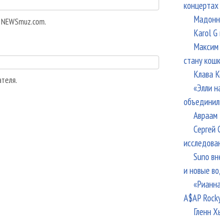
концертах
Мадонна
а NEWSmuz.com.
Karol G
Максим 
стану кош
Клава К
ателя.
«Элли н
объединил
Авраам 
Сергей 
исследова
Suno вн
и новые в
«Рианна
A$AP Rock
Гленн Х