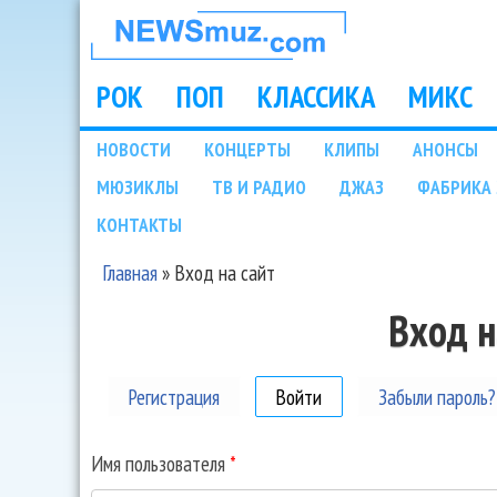
НОВОСТИ
МУЗЫКИ И
РОК
ПОП
КЛАССИКА
МИКС
Main menu
ШОУ БИЗНЕСА
НОВОСТИ
КОНЦЕРТЫ
КЛИПЫ
АНОНСЫ
Подразделы
МЮЗИКЛЫ
ТВ И РАДИО
ДЖАЗ
ФАБРИКА 
NEWSMUZ.COM
КОНТАКТЫ
Главная
»
Вход на сайт
Вы здесь
Вход н
Регистрация
Войти
(активная вкладка)
Забыли пароль?
Имя пользователя
*