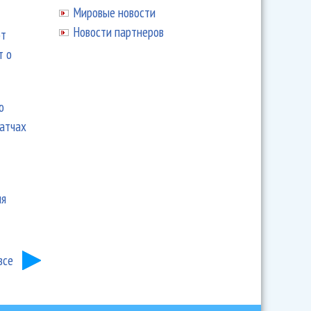
Мировые новости
Новости партнеров
ют
т о
ю
матчах
ия
все