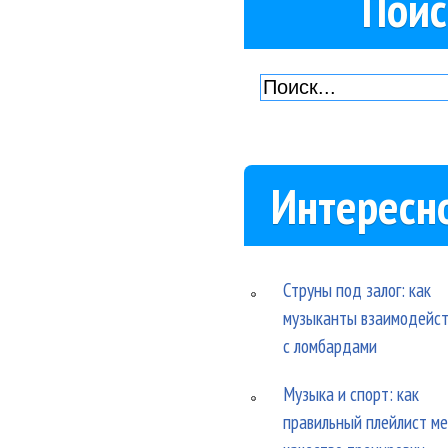
Поис
Интересн
Струны под залог: как
музыканты взаимодейс
с ломбардами
Музыка и спорт: как
правильный плейлист м