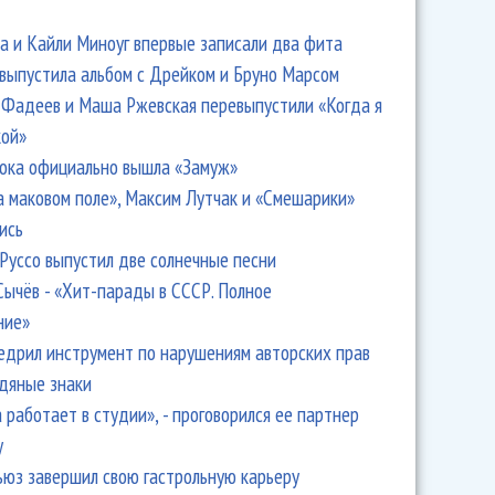
 и Кайли Миноуг впервые записали два фита
 выпустила альбом с Дрейком и Бруно Марсом
Фадеев и Маша Ржевская перевыпустили «Когда я
кой»
ока официально вышла «Замуж»
а маковом поле», Максим Лутчак и «Смешарики»
ись
Руссо выпустил две солнечные песни
Сычёв - «Хит-парады в СССР. Полное
ние»
едрил инструмент по нарушениям авторских прав
одяные знаки
 работает в студии», - проговорился ее партнер
y
ьюз завершил свою гастрольную карьеру