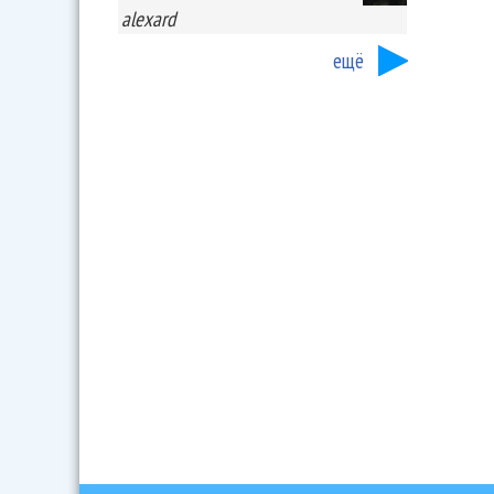
alexard
ещё