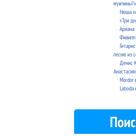
мужчины?»
Нюша н
«Три дн
Ариана 
Филипп 
Гитарис
песню из с
Денис К
Анастасия
Mordor 
Loboda 
Поис