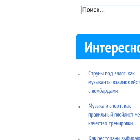
Интересн
Струны под залог: как
музыканты взаимодейс
с ломбардами
Музыка и спорт: как
правильный плейлист м
качество тренировки
Как рестораны выбира