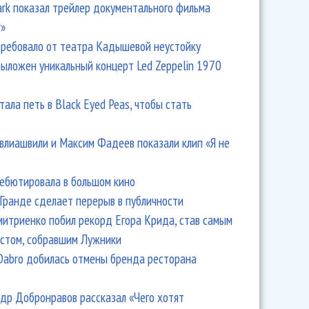
Park показал трейлер документального фильма
r»
ребовало от театра Кадышевой неустойку
выложен уникальный концерт Led Zeppelin 1970
тала петь в Black Eyed Peas, чтобы стать
влиашвили и Максим Фадеев показали клип «Я не
дебютировала в большом кино
Гранде сделает перерыв в публичности
итриенко побил рекорд Егора Крида, став самым
стом, собравшим Лужники
Dabro добилась отмены бренда ресторана
др Добронравов рассказал «Чего хотят