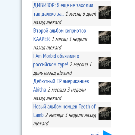
ДИВИЗОР: Я еще не заходил
так далеко за...
1 месяц 6 дней
назад
alexard
Второй альбом киприотов
KA'APER
1 месяц 3 недели
назад
alexard
I Am Morbid объявили о
российском туре!
2 месяца 1
день
назад
alexard
Дебютный EP американцев
Abitha
2 месяца 3 недели
назад
alexard
Новый альбом немцев Teeth of
Lamb
2 месяца 3 недели
назад
alexard
ещё