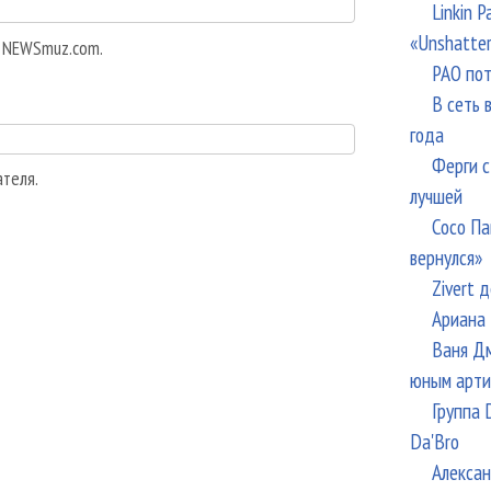
Linkin 
«Unshatte
а NEWSmuz.com.
РАО пот
В сеть 
года
Ферги с
ателя.
лучшей
Сосо Па
вернулся»
Zivert 
Ариана 
Ваня Дм
юным арти
Группа 
Da'Bro
Алексан