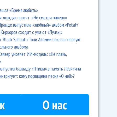
ашла «Время любить»
я дождя» просят: «Не смотри наверх»
Гранде выпустила «злобный» альбом «Petal»
Киркоров сходит с ума от «Луизы»
т Black Sabbath Тони Айомми показал первую
ольного альбома
лявер умоляет ИИ-модель: «Не плачь,
»
выпустил балладу «Птицы» в память Левитина
интригует: кому посвящена песня «О ней»?
к
О нас