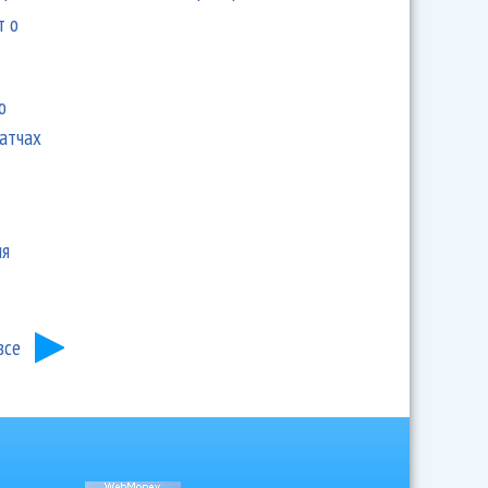
т о
ю
матчах
ия
все