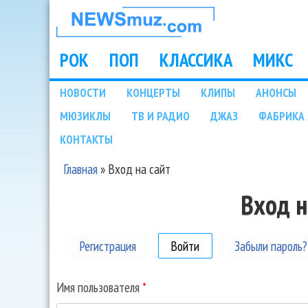
НОВОСТИ
МУЗЫКИ И
РОК
ПОП
КЛАССИКА
МИКС
Main menu
ШОУ БИЗНЕСА
НОВОСТИ
КОНЦЕРТЫ
КЛИПЫ
АНОНСЫ
Подразделы
МЮЗИКЛЫ
ТВ И РАДИО
ДЖАЗ
ФАБРИКА 
NEWSMUZ.COM
КОНТАКТЫ
Главная
»
Вход на сайт
Вы здесь
Вход н
Регистрация
Войти
(активная вкладка)
Забыли пароль?
Имя пользователя
*