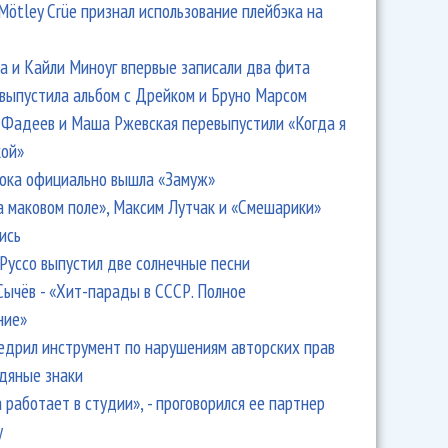
Mötley Crüe признал использование плейбэка на
 и Кайли Миноуг впервые записали два фита
 выпустила альбом с Дрейком и Бруно Марсом
Фадеев и Маша Ржевская перевыпустили «Когда я
кой»
ока официально вышла «Замуж»
а маковом поле», Максим Лутчак и «Смешарики»
ись
Руссо выпустил две солнечные песни
Сычёв - «Хит-парады в СССР. Полное
ние»
едрил инструмент по нарушениям авторских прав
одяные знаки
 работает в студии», - проговорился ее партнер
y