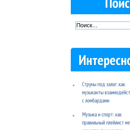
Поис
Интересн
Струны под залог: как
музыканты взаимодейс
с ломбардами
Музыка и спорт: как
правильный плейлист м