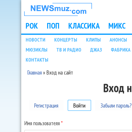
НОВОСТИ
МУЗЫКИ И
РОК
ПОП
КЛАССИКА
МИКС
Main menu
ШОУ БИЗНЕСА
НОВОСТИ
КОНЦЕРТЫ
КЛИПЫ
АНОНСЫ
Подразделы
МЮЗИКЛЫ
ТВ И РАДИО
ДЖАЗ
ФАБРИКА 
NEWSMUZ.COM
КОНТАКТЫ
Главная
»
Вход на сайт
Вы здесь
Вход н
Регистрация
Войти
(активная вкладка)
Забыли пароль?
Имя пользователя
*