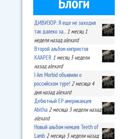
Блоги
ДИВИЗОР: Я еще не заходил
так далеко за...
1 месяц 1
неделя
назад
alexard
Второй альбом киприотов
KA'APER
1 месяц 3 недели
назад
alexard
I Am Morbid объявили о
российском туре!
2 месяца 4
дня
назад
alexard
Дебютный EP американцев
Abitha
2 месяца 3 недели
назад
alexard
Новый альбом немцев Teeth of
Lamb
2 месяца 3 недели
назад