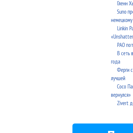
Гленн Х
Suno пр
немецкому
Linkin 
«Unshatte
РАО пот
В сеть 
года
Ферги с
лучшей
Сосо Па
вернулся»
Zivert 