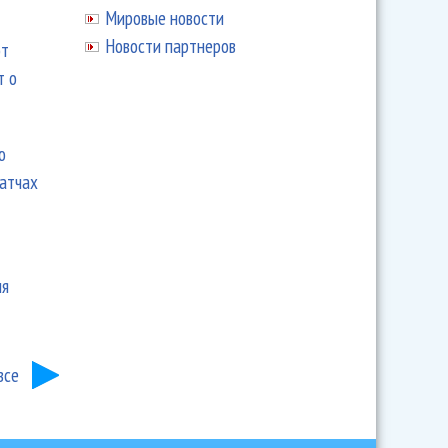
Мировые новости
Новости партнеров
ют
т о
ю
матчах
ия
все