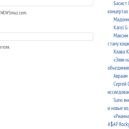
Басист 
концертах
а NEWSmuz.com.
Мадонна
Karol G
Максим 
стану кош
ателя.
Клава К
«Элли н
объединил
Авраам 
Сергей 
исследова
Suno вн
и новые в
«Рианна
A$AP Rock