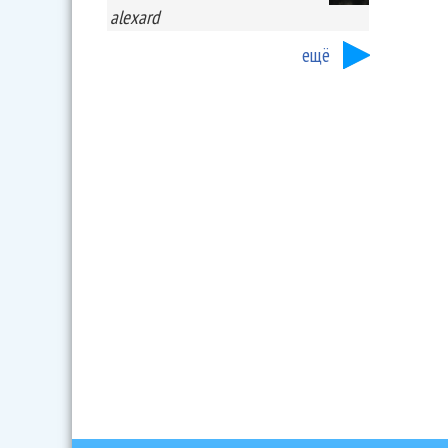
alexard
ещё