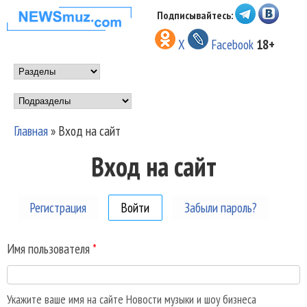
Перейти к основному
Подписывайтесь:
НОВОСТИ
содержанию
X
Facebook
18+
МУЗЫКИ И
Main menu
ШОУ БИЗНЕСА
Подразделы
NEWSMUZ.COM
Главная
»
Вход на сайт
Вы здесь
Вход на сайт
Регистрация
Войти
(активная вкладка)
Забыли пароль?
Имя пользователя
*
Укажите ваше имя на сайте Новости музыки и шоу бизнеса