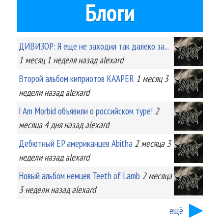
Блоги
ДИВИЗОР: Я еще не заходил так далеко за...
1 месяц 1 неделя
назад
alexard
Второй альбом киприотов KA'APER
1 месяц 3
недели
назад
alexard
I Am Morbid объявили о российском туре!
2
месяца 4 дня
назад
alexard
Дебютный EP американцев Abitha
2 месяца 3
недели
назад
alexard
Новый альбом немцев Teeth of Lamb
2 месяца
3 недели
назад
alexard
ещё