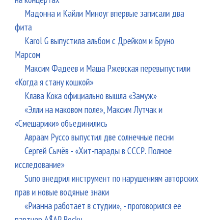
Мадонна и Кайли Миноуг впервые записали два
фита
Karol G выпустила альбом с Дрейком и Бруно
Марсом
Максим Фадеев и Маша Ржевская перевыпустили
«Когда я стану кошкой»
Клава Кока официально вышла «Замуж»
«Элли на маковом поле», Максим Лутчак и
«Смешарики» объединились
Авраам Руссо выпустил две солнечные песни
Сергей Сычёв - «Хит-парады в СССР. Полное
исследование»
Suno внедрил инструмент по нарушениям авторских
прав и новые водяные знаки
«Рианна работает в студии», - проговорился ее
партнер A$AP Rocky