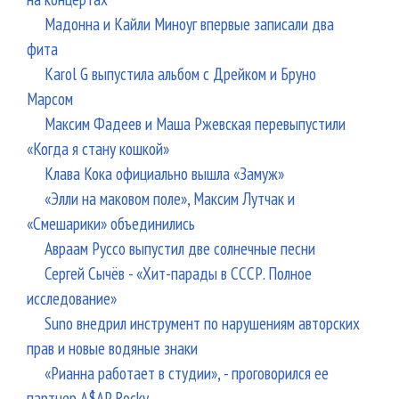
Мадонна и Кайли Миноуг впервые записали два
фита
Karol G выпустила альбом с Дрейком и Бруно
Марсом
Максим Фадеев и Маша Ржевская перевыпустили
«Когда я стану кошкой»
Клава Кока официально вышла «Замуж»
«Элли на маковом поле», Максим Лутчак и
«Смешарики» объединились
Авраам Руссо выпустил две солнечные песни
Сергей Сычёв - «Хит-парады в СССР. Полное
исследование»
Suno внедрил инструмент по нарушениям авторских
прав и новые водяные знаки
«Рианна работает в студии», - проговорился ее
партнер A$AP Rocky