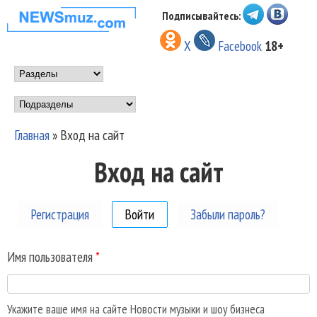
Перейти к основному
Подписывайтесь:
НОВОСТИ
содержанию
X
Facebook
18+
МУЗЫКИ И
Main menu
ШОУ БИЗНЕСА
Подразделы
NEWSMUZ.COM
Главная
»
Вход на сайт
Вы здесь
Вход на сайт
Регистрация
Войти
(активная вкладка)
Забыли пароль?
Имя пользователя
*
Укажите ваше имя на сайте Новости музыки и шоу бизнеса