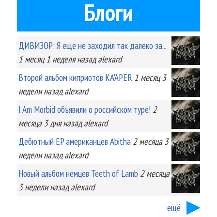
Блоги
ДИВИЗОР: Я еще не заходил так далеко за...
1 месяц 1 неделя
назад
alexard
Второй альбом киприотов KA'APER
1 месяц 3
недели
назад
alexard
I Am Morbid объявили о российском туре!
2
месяца 3 дня
назад
alexard
Дебютный EP американцев Abitha
2 месяца 3
недели
назад
alexard
Новый альбом немцев Teeth of Lamb
2 месяца
3 недели
назад
alexard
ещё