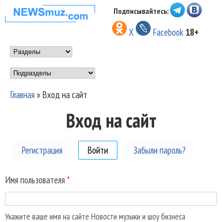
Перейти к основному
Подписывайтесь:
НОВОСТИ
содержанию
X
Facebook
18+
МУЗЫКИ И
Main menu
ШОУ БИЗНЕСА
Подразделы
NEWSMUZ.COM
Главная
»
Вход на сайт
Вы здесь
Вход на сайт
Регистрация
Войти
(активная вкладка)
Забыли пароль?
Имя пользователя
*
Укажите ваше имя на сайте Новости музыки и шоу бизнеса