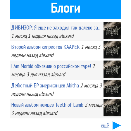
Блоги
ДИВИЗОР: Я еще не заходил так далеко за...
1 месяц 1 неделя
назад
alexard
Второй альбом киприотов KA'APER
1 месяц 3
недели
назад
alexard
I Am Morbid объявили о российском туре!
2
месяца 3 дня
назад
alexard
Дебютный EP американцев Abitha
2 месяца 3
недели
назад
alexard
Новый альбом немцев Teeth of Lamb
2 месяца
3 недели
назад
alexard
ещё