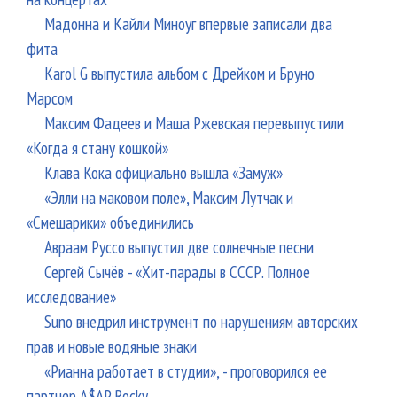
Мадонна и Кайли Миноуг впервые записали два
фита
Karol G выпустила альбом с Дрейком и Бруно
Марсом
Максим Фадеев и Маша Ржевская перевыпустили
«Когда я стану кошкой»
Клава Кока официально вышла «Замуж»
«Элли на маковом поле», Максим Лутчак и
«Смешарики» объединились
Авраам Руссо выпустил две солнечные песни
Сергей Сычёв - «Хит-парады в СССР. Полное
исследование»
Suno внедрил инструмент по нарушениям авторских
прав и новые водяные знаки
«Рианна работает в студии», - проговорился ее
партнер A$AP Rocky