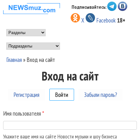
Перейти к основному
Подписывайтесь:
НОВОСТИ
содержанию
X
Facebook
18+
МУЗЫКИ И
Main menu
ШОУ БИЗНЕСА
Подразделы
NEWSMUZ.COM
Главная
»
Вход на сайт
Вы здесь
Вход на сайт
Регистрация
Войти
(активная вкладка)
Забыли пароль?
Имя пользователя
*
Укажите ваше имя на сайте Новости музыки и шоу бизнеса