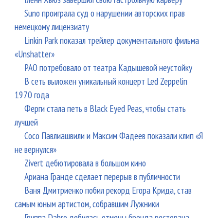
Suno проиграла суд о нарушении авторских прав
немецкому лицензиату
Linkin Park показал трейлер документального фильма
«Unshatter»
РАО потребовало от театра Кадышевой неустойку
В сеть выложен уникальный концерт Led Zeppelin
1970 года
Ферги стала петь в Black Eyed Peas, чтобы стать
лучшей
Сосо Павлиашвили и Максим Фадеев показали клип «Я
не вернулся»
Zivert дебютировала в большом кино
Ариана Гранде сделает перерыв в публичности
Ваня Дмитриенко побил рекорд Егора Крида, став
самым юным артистом, собравшим Лужники
Группа Dabro добилась отмены бренда ресторана