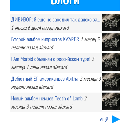
ДИВИЗОР: Я еще не заходил так далеко за...
1 месяц 6 дней
назад
alexard
Второй альбом киприотов KA'APER
1 месяц 3
недели
назад
alexard
I Am Morbid объявили о российском туре!
2
месяца 1 день
назад
alexard
Дебютный EP американцев Abitha
2 месяца 3
недели
назад
alexard
Новый альбом немцев Teeth of Lamb
2
месяца 3 недели
назад
alexard
ещё