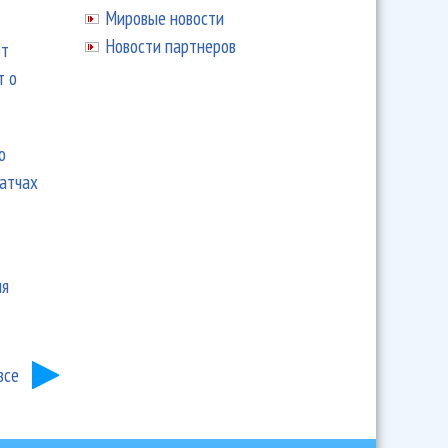
Мировые новости
Новости партнеров
ют
т о
ю
матчах
ия
все