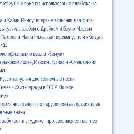
Mötley Crüe признал использование плейбэка на
 и Кайли Миноуг впервые записали два фита
 выпустила альбом с Дрейком и Бруно Марсом
Фадеев и Маша Ржевская перевыпустили «Когда я
кой»
ока официально вышла «Замуж»
а маковом поле», Максим Лутчак и «Смешарики»
ись
Руссо выпустил две солнечные песни
Сычёв - «Хит-парады в СССР. Полное
ние»
едрил инструмент по нарушениям авторских прав
одяные знаки
 работает в студии», - проговорился ее партнер
y