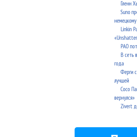
Гленн Х
Suno пр
немецкому
Linkin 
«Unshatte
РАО пот
В сеть 
года
Ферги с
лучшей
Сосо Па
вернулся»
Zivert 