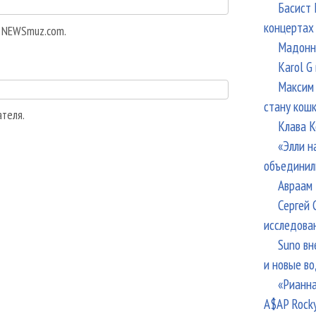
Басист 
концертах
а NEWSmuz.com.
Мадонна
Karol G
Максим 
стану кош
ателя.
Клава К
«Элли н
объединил
Авраам 
Сергей 
исследова
Suno вн
и новые в
«Рианна
A$AP Rock