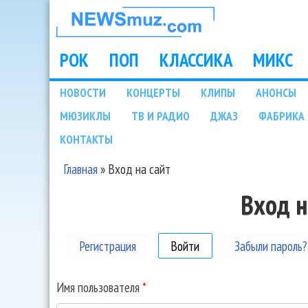
НОВОСТИ
МУЗЫКИ И
РОК
ПОП
КЛАССИКА
МИКС
Main menu
ШОУ БИЗНЕСА
НОВОСТИ
КОНЦЕРТЫ
КЛИПЫ
АНОНСЫ
Подразделы
МЮЗИКЛЫ
ТВ И РАДИО
ДЖАЗ
ФАБРИКА 
NEWSMUZ.COM
КОНТАКТЫ
Главная
»
Вход на сайт
Вы здесь
Вход н
Регистрация
Войти
(активная вкладка)
Забыли пароль?
Имя пользователя
*