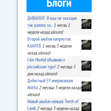
Блоги
ДИВИЗОР: Я еще не заходил
так далеко за...
1 месяц 1
неделя
назад
alexard
Второй альбом киприотов
KA'APER
1 месяц 3 недели
назад
alexard
I Am Morbid объявили о
российском туре!
2 месяца 3
дня
назад
alexard
Дебютный EP американцев
Abitha
2 месяца 3 недели
назад
alexard
Новый альбом немцев Teeth of
Lamb
2 месяца 3 недели
назад