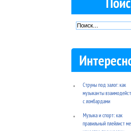
Поис
Интересн
Струны под залог: как
музыканты взаимодейс
с ломбардами
Музыка и спорт: как
правильный плейлист м