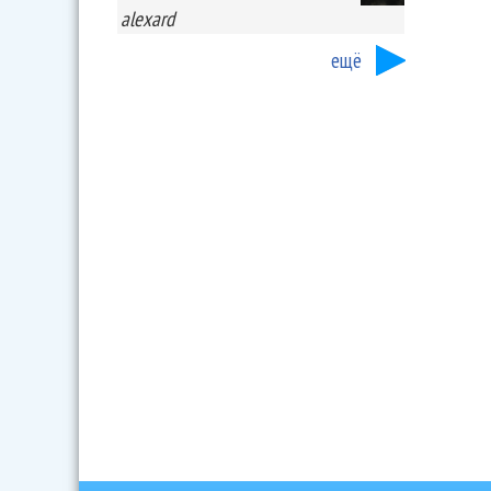
alexard
ещё