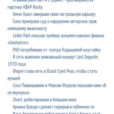
партнер A$AP Rocky
Гленн Хьюз завершил свою гастрольную карьеру
Suno проиграла суд о нарушении авторских прав
немецкому лицензиату
Linkin Park показал трейлер документального фильма
«Unshatter»
РАО потребовало от театра Кадышевой неустойку
В сеть выложен уникальный концерт Led Zeppelin
1970 года
Ферги стала петь в Black Eyed Peas, чтобы стать
лучшей
Сосо Павлиашвили и Максим Фадеев показали клип «Я
не вернулся»
Zivert дебютировала в большом кино
Ариана Гранде сделает перерыв в публичности
Ваня Дмитриенко побил рекорд Егора Крида, став