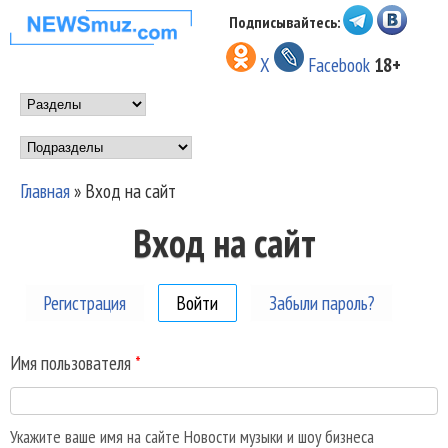
Перейти к основному
Подписывайтесь:
НОВОСТИ
содержанию
X
Facebook
18+
МУЗЫКИ И
Main menu
ШОУ БИЗНЕСА
Подразделы
NEWSMUZ.COM
Главная
»
Вход на сайт
Вы здесь
Вход на сайт
Регистрация
Войти
(активная вкладка)
Забыли пароль?
Имя пользователя
*
Укажите ваше имя на сайте Новости музыки и шоу бизнеса