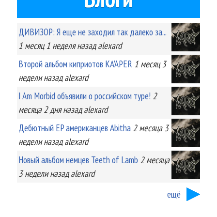
ДИВИЗОР: Я еще не заходил так далеко за...
1 месяц 1 неделя
назад
alexard
Второй альбом киприотов KA'APER
1 месяц 3
недели
назад
alexard
I Am Morbid объявили о российском туре!
2
месяца 2 дня
назад
alexard
Дебютный EP американцев Abitha
2 месяца 3
недели
назад
alexard
Новый альбом немцев Teeth of Lamb
2 месяца
3 недели
назад
alexard
ещё