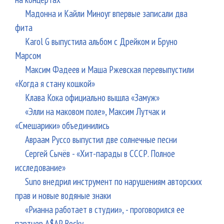
Мадонна и Кайли Миноуг впервые записали два
фита
Karol G выпустила альбом с Дрейком и Бруно
Марсом
Максим Фадеев и Маша Ржевская перевыпустили
«Когда я стану кошкой»
Клава Кока официально вышла «Замуж»
«Элли на маковом поле», Максим Лутчак и
«Смешарики» объединились
Авраам Руссо выпустил две солнечные песни
Сергей Сычёв - «Хит-парады в СССР. Полное
исследование»
Suno внедрил инструмент по нарушениям авторских
прав и новые водяные знаки
«Рианна работает в студии», - проговорился ее
партнер A$AP Rocky