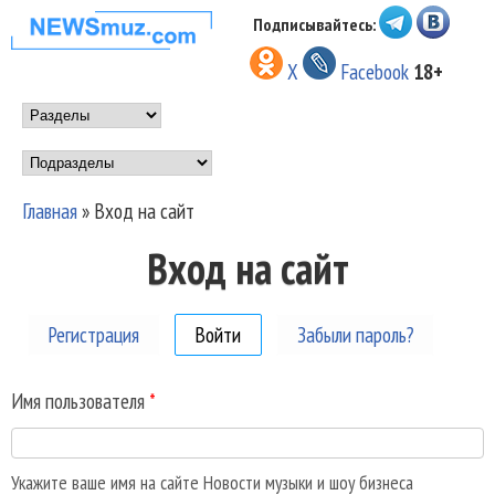
Перейти к основному
Подписывайтесь:
НОВОСТИ
содержанию
X
Facebook
18+
МУЗЫКИ И
Main menu
ШОУ БИЗНЕСА
Подразделы
NEWSMUZ.COM
Главная
»
Вход на сайт
Вы здесь
Вход на сайт
Регистрация
Войти
(активная вкладка)
Забыли пароль?
Имя пользователя
*
Укажите ваше имя на сайте Новости музыки и шоу бизнеса