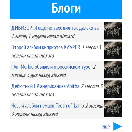
Блоги
ДИВИЗОР: Я еще не заходил так далеко за...
1 месяц 1 неделя
назад
alexard
Второй альбом киприотов KA'APER
1 месяц 3
недели
назад
alexard
I Am Morbid объявили о российском туре!
2
месяца 3 дня
назад
alexard
Дебютный EP американцев Abitha
2 месяца 3
недели
назад
alexard
Новый альбом немцев Teeth of Lamb
2 месяца
3 недели
назад
alexard
ещё