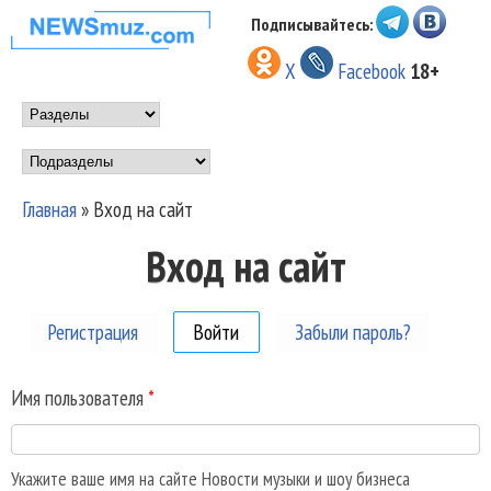
Перейти к основному
Подписывайтесь:
НОВОСТИ
содержанию
X
Facebook
18+
МУЗЫКИ И
Main menu
ШОУ БИЗНЕСА
Подразделы
NEWSMUZ.COM
Главная
»
Вход на сайт
Вы здесь
Вход на сайт
Регистрация
Войти
(активная вкладка)
Забыли пароль?
Имя пользователя
*
Укажите ваше имя на сайте Новости музыки и шоу бизнеса