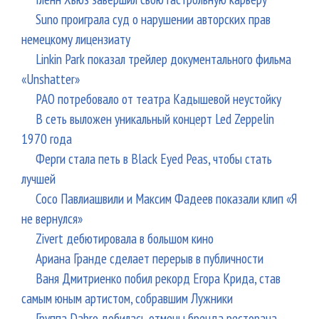
Suno проиграла суд о нарушении авторских прав
немецкому лицензиату
Linkin Park показал трейлер документального фильма
«Unshatter»
РАО потребовало от театра Кадышевой неустойку
В сеть выложен уникальный концерт Led Zeppelin
1970 года
Ферги стала петь в Black Eyed Peas, чтобы стать
лучшей
Сосо Павлиашвили и Максим Фадеев показали клип «Я
не вернулся»
Zivert дебютировала в большом кино
Ариана Гранде сделает перерыв в публичности
Ваня Дмитриенко побил рекорд Егора Крида, став
самым юным артистом, собравшим Лужники
Группа Dabro добилась отмены бренда ресторана