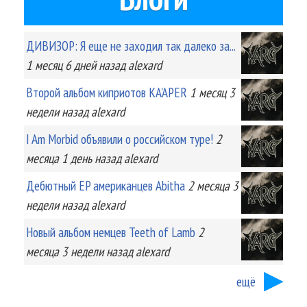
ДИВИЗОР: Я еще не заходил так далеко за...
1 месяц 6 дней
назад
alexard
Второй альбом киприотов KA'APER
1 месяц 3
недели
назад
alexard
I Am Morbid объявили о российском туре!
2
месяца 1 день
назад
alexard
Дебютный EP американцев Abitha
2 месяца 3
недели
назад
alexard
Новый альбом немцев Teeth of Lamb
2
месяца 3 недели
назад
alexard
ещё