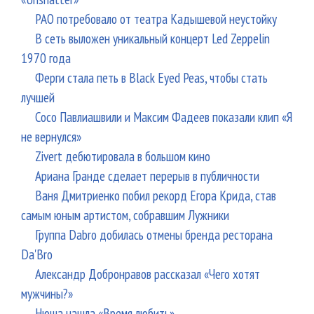
РАО потребовало от театра Кадышевой неустойку
В сеть выложен уникальный концерт Led Zeppelin
1970 года
Ферги стала петь в Black Eyed Peas, чтобы стать
лучшей
Сосо Павлиашвили и Максим Фадеев показали клип «Я
не вернулся»
Zivert дебютировала в большом кино
Ариана Гранде сделает перерыв в публичности
Ваня Дмитриенко побил рекорд Егора Крида, став
самым юным артистом, собравшим Лужники
Группа Dabro добилась отмены бренда ресторана
Da'Bro
Александр Добронравов рассказал «Чего хотят
мужчины?»
Нюша нашла «Время любить»