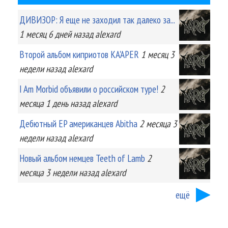
ДИВИЗОР: Я еще не заходил так далеко за...
1 месяц 6 дней
назад
alexard
Второй альбом киприотов KA'APER
1 месяц 3
недели
назад
alexard
I Am Morbid объявили о российском туре!
2
месяца 1 день
назад
alexard
Дебютный EP американцев Abitha
2 месяца 3
недели
назад
alexard
Новый альбом немцев Teeth of Lamb
2
месяца 3 недели
назад
alexard
ещё