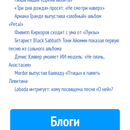
«Три дня дождя» просят: «Не смотри наверх»
Ариана Гранде выпустила «злобный» альбом
«Petal»
Филипп Киркоров сходит с ума от «Луизы»
Гитарист Black Sabbath Тони Айомми показал первую
песню из сольного альбома
Денис Клявер умоляет ИИ-модель: «Не плачь,
Анастасия»
Mordor выпустил балладу «Птицы» в память
Левитина
Loboda интригует: кому посвящена песня «О ней»?
Блоги