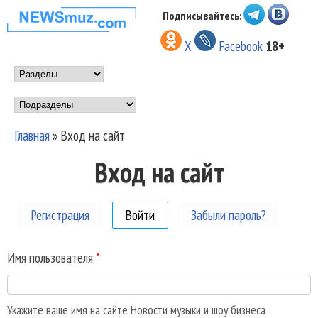
Перейти к основному
Подписывайтесь:
НОВОСТИ
содержанию
X
Facebook
18+
МУЗЫКИ И
Main menu
ШОУ БИЗНЕСА
Подразделы
NEWSMUZ.COM
Главная
»
Вход на сайт
Вы здесь
Вход на сайт
Регистрация
Войти
(активная вкладка)
Забыли пароль?
Имя пользователя
*
Укажите ваше имя на сайте Новости музыки и шоу бизнеса