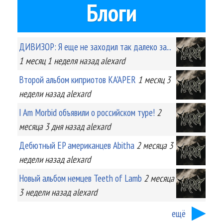
Блоги
ДИВИЗОР: Я еще не заходил так далеко за...
1 месяц 1 неделя
назад
alexard
Второй альбом киприотов KA'APER
1 месяц 3
недели
назад
alexard
I Am Morbid объявили о российском туре!
2
месяца 3 дня
назад
alexard
Дебютный EP американцев Abitha
2 месяца 3
недели
назад
alexard
Новый альбом немцев Teeth of Lamb
2 месяца
3 недели
назад
alexard
ещё