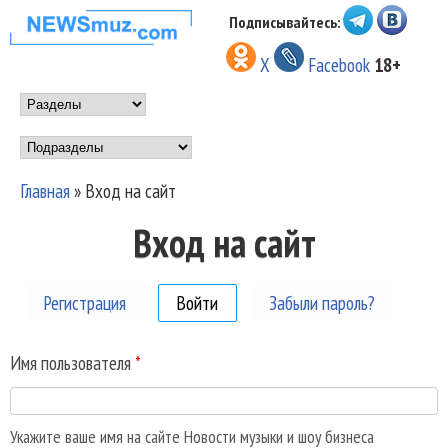
Перейти к основному
Подписывайтесь:
НОВОСТИ
содержанию
X
Facebook
18+
МУЗЫКИ И
Main menu
ШОУ БИЗНЕСА
Подразделы
NEWSMUZ.COM
Главная
»
Вход на сайт
Вы здесь
Вход на сайт
Регистрация
Войти
(активная вкладка)
Забыли пароль?
Имя пользователя
*
Укажите ваше имя на сайте Новости музыки и шоу бизнеса