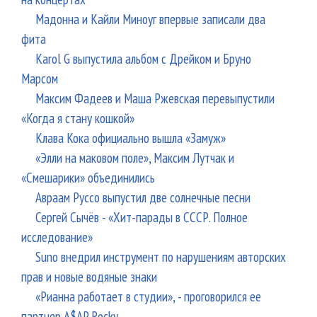
Мадонна и Кайли Миноуг впервые записали два
фита
Karol G выпустила альбом с Дрейком и Бруно
Марсом
Максим Фадеев и Маша Ржевская перевыпустили
«Когда я стану кошкой»
Клава Кока официально вышла «Замуж»
«Элли на маковом поле», Максим Лутчак и
«Смешарики» объединились
Авраам Руссо выпустил две солнечные песни
Сергей Сычёв - «Хит-парады в СССР. Полное
исследование»
Suno внедрил инструмент по нарушениям авторских
прав и новые водяные знаки
«Рианна работает в студии», - проговорился ее
партнер A$AP Rocky