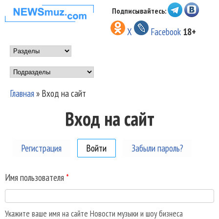
Перейти к основному
Подписывайтесь:
НОВОСТИ
содержанию
X
Facebook
18+
МУЗЫКИ И
Main menu
ШОУ БИЗНЕСА
Подразделы
NEWSMUZ.COM
Главная
»
Вход на сайт
Вы здесь
Вход на сайт
Регистрация
Войти
(активная вкладка)
Забыли пароль?
Имя пользователя
*
Укажите ваше имя на сайте Новости музыки и шоу бизнеса