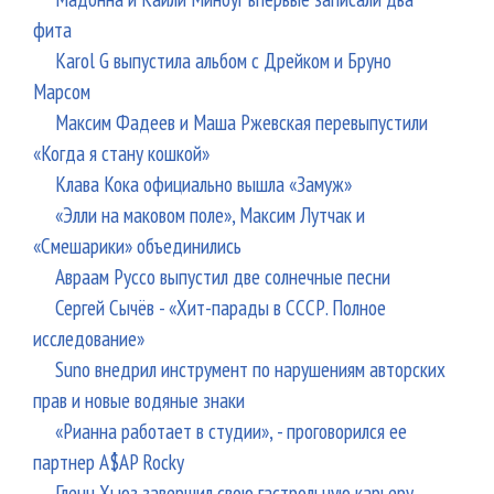
фита
Karol G выпустила альбом с Дрейком и Бруно
Марсом
Максим Фадеев и Маша Ржевская перевыпустили
«Когда я стану кошкой»
Клава Кока официально вышла «Замуж»
«Элли на маковом поле», Максим Лутчак и
«Смешарики» объединились
Авраам Руссо выпустил две солнечные песни
Сергей Сычёв - «Хит-парады в СССР. Полное
исследование»
Suno внедрил инструмент по нарушениям авторских
прав и новые водяные знаки
«Рианна работает в студии», - проговорился ее
партнер A$AP Rocky
Гленн Хьюз завершил свою гастрольную карьеру