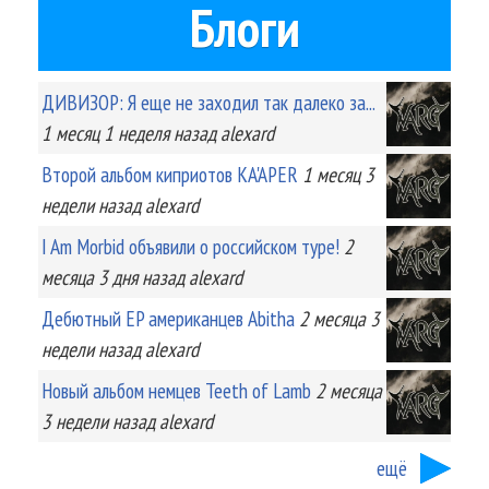
Блоги
ДИВИЗОР: Я еще не заходил так далеко за...
1 месяц 1 неделя
назад
alexard
Второй альбом киприотов KA'APER
1 месяц 3
недели
назад
alexard
I Am Morbid объявили о российском туре!
2
месяца 3 дня
назад
alexard
Дебютный EP американцев Abitha
2 месяца 3
недели
назад
alexard
Новый альбом немцев Teeth of Lamb
2 месяца
3 недели
назад
alexard
ещё