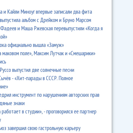
 и Кайли Миноуг впервые записали два фита
 выпустила альбом с Дрейком и Бруно Марсом
Фадеев и Маша Ржевская перевыпустили «Когда я
кой»
ока официально вышла «Замуж»
а маковом поле», Максим Лутчак и «Смешарики»
ись
Руссо выпустил две солнечные песни
Сычёв - «Хит-парады в СССР. Полное
ние»
едрил инструмент по нарушениям авторских прав
одяные знаки
 работает в студии», - проговорился ее партнер
y
ьюз завершил свою гастрольную карьеру