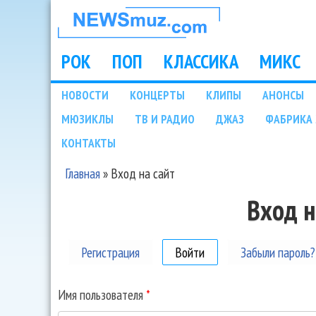
НОВОСТИ
МУЗЫКИ И
РОК
ПОП
КЛАССИКА
МИКС
Main menu
ШОУ БИЗНЕСА
НОВОСТИ
КОНЦЕРТЫ
КЛИПЫ
АНОНСЫ
Подразделы
МЮЗИКЛЫ
ТВ И РАДИО
ДЖАЗ
ФАБРИКА 
NEWSMUZ.COM
КОНТАКТЫ
Главная
»
Вход на сайт
Вы здесь
Вход н
Регистрация
Войти
(активная вкладка)
Забыли пароль?
Имя пользователя
*