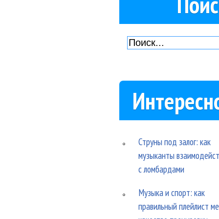
Поис
Интересн
Струны под залог: как
музыканты взаимодейс
с ломбардами
Музыка и спорт: как
правильный плейлист м