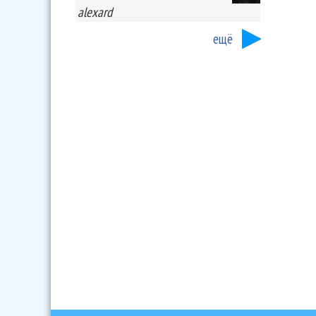
alexard
ещё