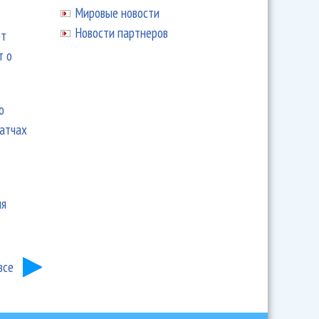
Мировые новости
Новости партнеров
ют
т о
ю
матчах
ия
все