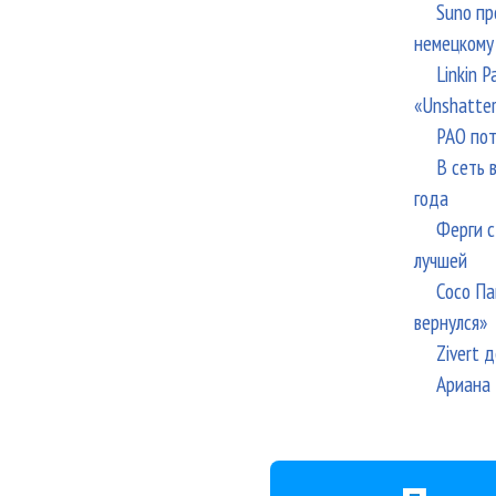
Suno пр
немецкому
Linkin 
«Unshatte
РАО пот
В сеть 
года
Ферги с
лучшей
Сосо Па
вернулся»
Zivert 
Ариана 