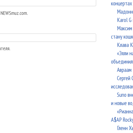
концертах
Мадонна
а NEWSmuz.com.
Karol G
Максим 
стану кош
Клава К
ателя.
«Элли н
объединил
Авраам 
Сергей 
исследова
Suno вн
и новые в
«Рианна
A$AP Rock
Гленн Х