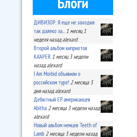
Блоги
ДИВИЗОР: Я еще не заходил
так далеко за...
1 месяц 1
неделя
назад
alexard
Второй альбом киприотов
KA'APER
1 месяц 3 недели
назад
alexard
I Am Morbid объявили о
российском туре!
2 месяца 3
дня
назад
alexard
Дебютный EP американцев
Abitha
2 месяца 3 недели
назад
alexard
Новый альбом немцев Teeth of
Lamb
2 месяца 3 недели
назад