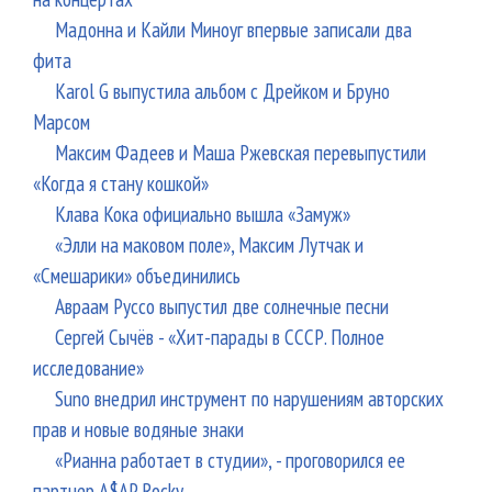
Мадонна и Кайли Миноуг впервые записали два
фита
Karol G выпустила альбом с Дрейком и Бруно
Марсом
Максим Фадеев и Маша Ржевская перевыпустили
«Когда я стану кошкой»
Клава Кока официально вышла «Замуж»
«Элли на маковом поле», Максим Лутчак и
«Смешарики» объединились
Авраам Руссо выпустил две солнечные песни
Сергей Сычёв - «Хит-парады в СССР. Полное
исследование»
Suno внедрил инструмент по нарушениям авторских
прав и новые водяные знаки
«Рианна работает в студии», - проговорился ее
партнер A$AP Rocky