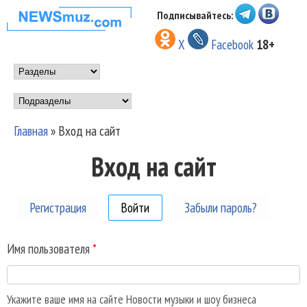
Перейти к основному
Подписывайтесь:
НОВОСТИ
содержанию
X
Facebook
18+
МУЗЫКИ И
Main menu
ШОУ БИЗНЕСА
Подразделы
NEWSMUZ.COM
Главная
»
Вход на сайт
Вы здесь
Вход на сайт
Регистрация
Войти
(активная вкладка)
Забыли пароль?
Имя пользователя
*
Укажите ваше имя на сайте Новости музыки и шоу бизнеса