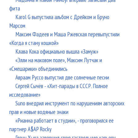
фита
Karol G выпустила альбом с Дрейком и Бруно
Марсом
Максим Фадеев и Маша Ржевская перевыпустили
«Когда я стану кошкой»
Клава Кока официально вышла «Замуж»
«Элли на маковом поле», Максим Лутчак и
«Смешарики» объединились
Авраам Руссо выпустил две солнечные песни
Сергей Сычёв - «Хит-парады в СССР. Полное
исследование»
Suno внедрил инструмент по нарушениям авторских
прав и новые водяные знаки
«Рианна работает в студии», - проговорился ее
партнер A$AP Rocky
Гленн Хьюз завершил свою гастрольную карьеру