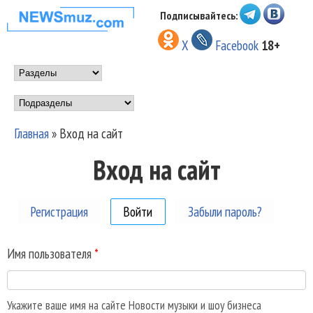
Перейти к основному
Подписывайтесь:
НОВОСТИ
содержанию
X
Facebook
18+
МУЗЫКИ И
Main menu
ШОУ БИЗНЕСА
Подразделы
NEWSMUZ.COM
Главная
»
Вход на сайт
Вы здесь
Вход на сайт
Регистрация
Войти
(активная вкладка)
Забыли пароль?
Имя пользователя
*
Укажите ваше имя на сайте Новости музыки и шоу бизнеса