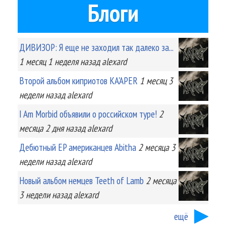
Блоги
ДИВИЗОР: Я еще не заходил так далеко за...
1 месяц 1 неделя
назад
alexard
Второй альбом киприотов KA'APER
1 месяц 3
недели
назад
alexard
I Am Morbid объявили о российском туре!
2
месяца 2 дня
назад
alexard
Дебютный EP американцев Abitha
2 месяца 3
недели
назад
alexard
Новый альбом немцев Teeth of Lamb
2 месяца
3 недели
назад
alexard
ещё