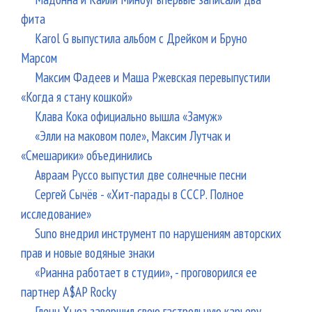
фита
Karol G выпустила альбом с Дрейком и Бруно
Марсом
Максим Фадеев и Маша Ржевская перевыпустили
«Когда я стану кошкой»
Клава Кока официально вышла «Замуж»
«Элли на маковом поле», Максим Лутчак и
«Смешарики» объединились
Авраам Руссо выпустил две солнечные песни
Сергей Сычёв - «Хит-парады в СССР. Полное
исследование»
Suno внедрил инструмент по нарушениям авторских
прав и новые водяные знаки
«Рианна работает в студии», - проговорился ее
партнер A$AP Rocky
Гленн Хьюз завершил свою гастрольную карьеру