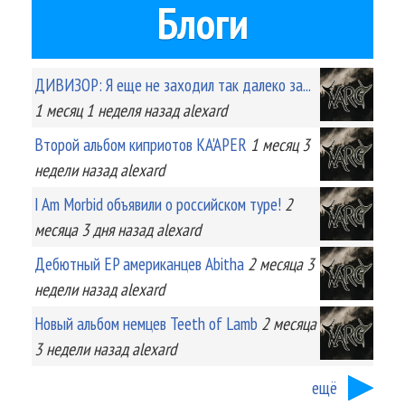
Блоги
ДИВИЗОР: Я еще не заходил так далеко за...
1 месяц 1 неделя
назад
alexard
Второй альбом киприотов KA'APER
1 месяц 3
недели
назад
alexard
I Am Morbid объявили о российском туре!
2
месяца 3 дня
назад
alexard
Дебютный EP американцев Abitha
2 месяца 3
недели
назад
alexard
Новый альбом немцев Teeth of Lamb
2 месяца
3 недели
назад
alexard
ещё