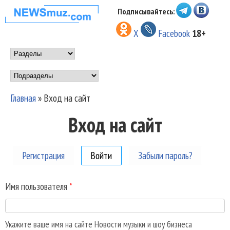
Перейти к основному
Подписывайтесь:
НОВОСТИ
содержанию
X
Facebook
18+
МУЗЫКИ И
Main menu
ШОУ БИЗНЕСА
Подразделы
NEWSMUZ.COM
Главная
»
Вход на сайт
Вы здесь
Вход на сайт
Регистрация
Войти
(активная вкладка)
Забыли пароль?
Имя пользователя
*
Укажите ваше имя на сайте Новости музыки и шоу бизнеса