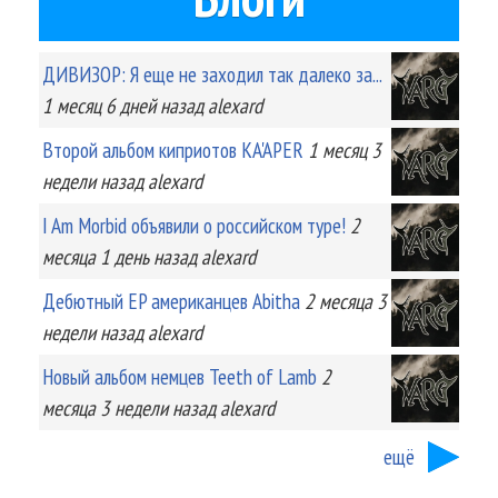
ДИВИЗОР: Я еще не заходил так далеко за...
1 месяц 6 дней
назад
alexard
Второй альбом киприотов KA'APER
1 месяц 3
недели
назад
alexard
I Am Morbid объявили о российском туре!
2
месяца 1 день
назад
alexard
Дебютный EP американцев Abitha
2 месяца 3
недели
назад
alexard
Новый альбом немцев Teeth of Lamb
2
месяца 3 недели
назад
alexard
ещё