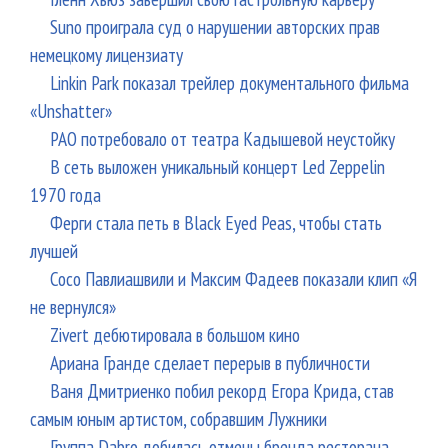
Suno проиграла суд о нарушении авторских прав
немецкому лицензиату
Linkin Park показал трейлер документального фильма
«Unshatter»
РАО потребовало от театра Кадышевой неустойку
В сеть выложен уникальный концерт Led Zeppelin
1970 года
Ферги стала петь в Black Eyed Peas, чтобы стать
лучшей
Сосо Павлиашвили и Максим Фадеев показали клип «Я
не вернулся»
Zivert дебютировала в большом кино
Ариана Гранде сделает перерыв в публичности
Ваня Дмитриенко побил рекорд Егора Крида, став
самым юным артистом, собравшим Лужники
Группа Dabro добилась отмены бренда ресторана