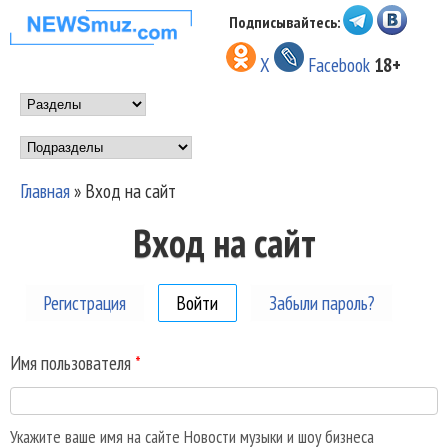
Перейти к основному
Подписывайтесь:
НОВОСТИ
содержанию
X
Facebook
18+
МУЗЫКИ И
Main menu
ШОУ БИЗНЕСА
Подразделы
NEWSMUZ.COM
Главная
»
Вход на сайт
Вы здесь
Вход на сайт
Регистрация
Войти
(активная вкладка)
Забыли пароль?
Имя пользователя
*
Укажите ваше имя на сайте Новости музыки и шоу бизнеса