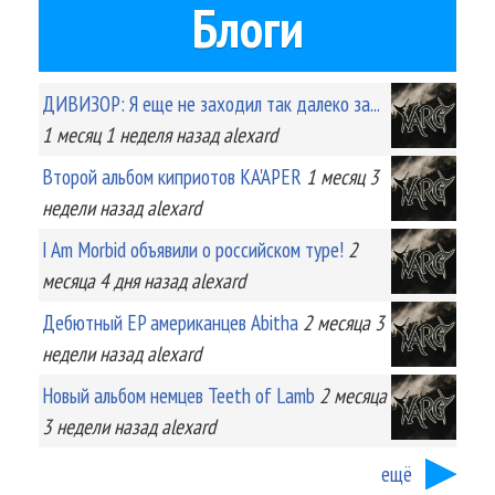
Блоги
ДИВИЗОР: Я еще не заходил так далеко за...
1 месяц 1 неделя
назад
alexard
Второй альбом киприотов KA'APER
1 месяц 3
недели
назад
alexard
I Am Morbid объявили о российском туре!
2
месяца 4 дня
назад
alexard
Дебютный EP американцев Abitha
2 месяца 3
недели
назад
alexard
Новый альбом немцев Teeth of Lamb
2 месяца
3 недели
назад
alexard
ещё