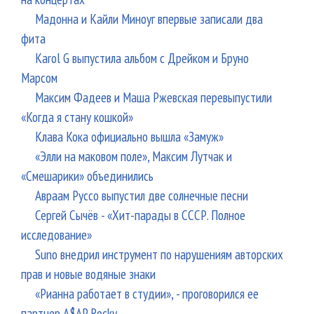
Мадонна и Кайли Миноуг впервые записали два
фита
Karol G выпустила альбом с Дрейком и Бруно
Марсом
Максим Фадеев и Маша Ржевская перевыпустили
«Когда я стану кошкой»
Клава Кока официально вышла «Замуж»
«Элли на маковом поле», Максим Лутчак и
«Смешарики» объединились
Авраам Руссо выпустил две солнечные песни
Сергей Сычёв - «Хит-парады в СССР. Полное
исследование»
Suno внедрил инструмент по нарушениям авторских
прав и новые водяные знаки
«Рианна работает в студии», - проговорился ее
партнер A$AP Rocky