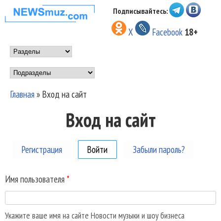
Перейти к основному
Подписывайтесь:
НОВОСТИ
содержанию
X
Facebook
18+
МУЗЫКИ И
Main menu
ШОУ БИЗНЕСА
Подразделы
NEWSMUZ.COM
Главная
»
Вход на сайт
Вы здесь
Вход на сайт
Регистрация
Войти
(активная вкладка)
Забыли пароль?
Имя пользователя
*
Укажите ваше имя на сайте Новости музыки и шоу бизнеса