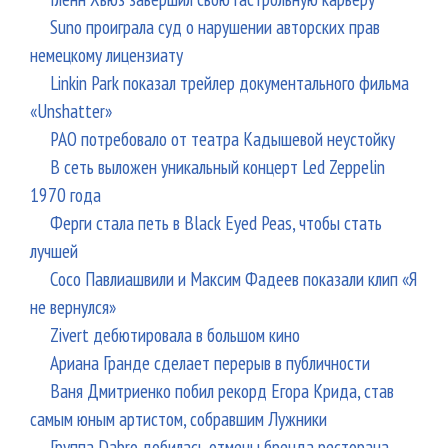
Suno проиграла суд о нарушении авторских прав
немецкому лицензиату
Linkin Park показал трейлер документального фильма
«Unshatter»
РАО потребовало от театра Кадышевой неустойку
В сеть выложен уникальный концерт Led Zeppelin
1970 года
Ферги стала петь в Black Eyed Peas, чтобы стать
лучшей
Сосо Павлиашвили и Максим Фадеев показали клип «Я
не вернулся»
Zivert дебютировала в большом кино
Ариана Гранде сделает перерыв в публичности
Ваня Дмитриенко побил рекорд Егора Крида, став
самым юным артистом, собравшим Лужники
Группа Dabro добилась отмены бренда ресторана