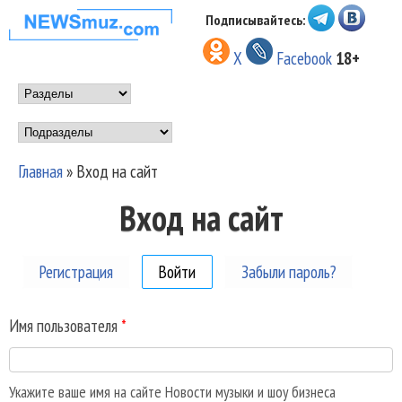
Перейти к основному
Подписывайтесь:
НОВОСТИ
содержанию
X
Facebook
18+
МУЗЫКИ И
Main menu
ШОУ БИЗНЕСА
Подразделы
NEWSMUZ.COM
Главная
»
Вход на сайт
Вы здесь
Вход на сайт
Регистрация
Войти
(активная вкладка)
Забыли пароль?
Имя пользователя
*
Укажите ваше имя на сайте Новости музыки и шоу бизнеса