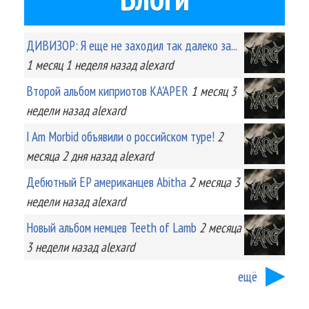
ДИВИЗОР: Я еще не заходил так далеко за...
1 месяц 1 неделя
назад
alexard
Второй альбом киприотов KA'APER
1 месяц 3
недели
назад
alexard
I Am Morbid объявили о российском туре!
2
месяца 2 дня
назад
alexard
Дебютный EP американцев Abitha
2 месяца 3
недели
назад
alexard
Новый альбом немцев Teeth of Lamb
2 месяца
3 недели
назад
alexard
ещё