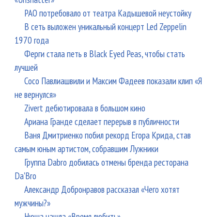
РАО потребовало от театра Кадышевой неустойку
В сеть выложен уникальный концерт Led Zeppelin
1970 года
Ферги стала петь в Black Eyed Peas, чтобы стать
лучшей
Сосо Павлиашвили и Максим Фадеев показали клип «Я
не вернулся»
Zivert дебютировала в большом кино
Ариана Гранде сделает перерыв в публичности
Ваня Дмитриенко побил рекорд Егора Крида, став
самым юным артистом, собравшим Лужники
Группа Dabro добилась отмены бренда ресторана
Da'Bro
Александр Добронравов рассказал «Чего хотят
мужчины?»
Нюша нашла «Время любить»