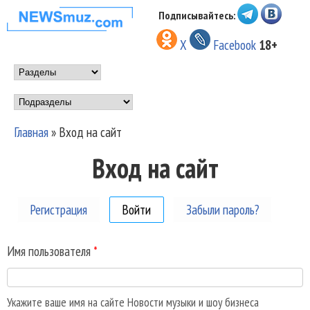
Перейти к основному
Подписывайтесь:
НОВОСТИ
содержанию
X
Facebook
18+
МУЗЫКИ И
Main menu
ШОУ БИЗНЕСА
Подразделы
NEWSMUZ.COM
Главная
»
Вход на сайт
Вы здесь
Вход на сайт
Регистрация
Войти
(активная вкладка)
Забыли пароль?
Имя пользователя
*
Укажите ваше имя на сайте Новости музыки и шоу бизнеса