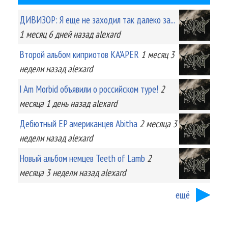
ДИВИЗОР: Я еще не заходил так далеко за...
1 месяц 6 дней
назад
alexard
Второй альбом киприотов KA'APER
1 месяц 3
недели
назад
alexard
I Am Morbid объявили о российском туре!
2
месяца 1 день
назад
alexard
Дебютный EP американцев Abitha
2 месяца 3
недели
назад
alexard
Новый альбом немцев Teeth of Lamb
2
месяца 3 недели
назад
alexard
ещё