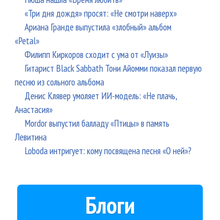
«Три дня дождя» просят: «Не смотри наверх»
Ариана Гранде выпустила «злобный» альбом
«Petal»
Филипп Киркоров сходит с ума от «Луизы»
Гитарист Black Sabbath Тони Айомми показал первую
песню из сольного альбома
Денис Клявер умоляет ИИ-модель: «Не плачь,
Анастасия»
Mordor выпустил балладу «Птицы» в память
Левитина
Loboda интригует: кому посвящена песня «О ней»?
Блоги