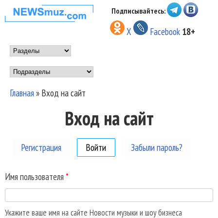
Перейти к основному
Подписывайтесь:
НОВОСТИ
содержанию
X
Facebook
18+
МУЗЫКИ И
Main menu
ШОУ БИЗНЕСА
Подразделы
NEWSMUZ.COM
Главная
»
Вход на сайт
Вы здесь
Вход на сайт
Регистрация
Войти
(активная вкладка)
Забыли пароль?
Имя пользователя
*
Укажите ваше имя на сайте Новости музыки и шоу бизнеса