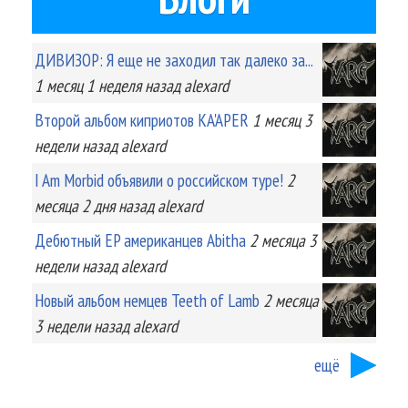
ДИВИЗОР: Я еще не заходил так далеко за...
1 месяц 1 неделя
назад
alexard
Второй альбом киприотов KA'APER
1 месяц 3
недели
назад
alexard
I Am Morbid объявили о российском туре!
2
месяца 2 дня
назад
alexard
Дебютный EP американцев Abitha
2 месяца 3
недели
назад
alexard
Новый альбом немцев Teeth of Lamb
2 месяца
3 недели
назад
alexard
ещё