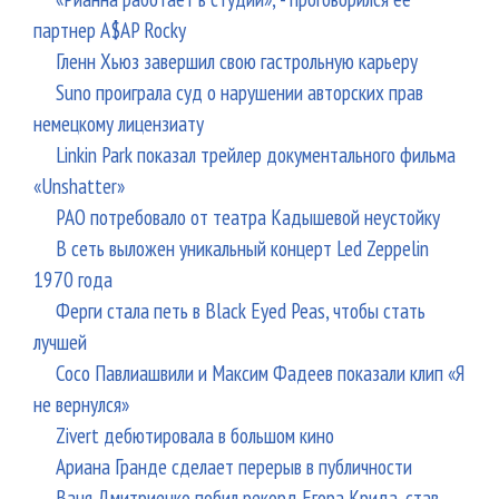
партнер A$AP Rocky
Гленн Хьюз завершил свою гастрольную карьеру
Suno проиграла суд о нарушении авторских прав
немецкому лицензиату
Linkin Park показал трейлер документального фильма
«Unshatter»
РАО потребовало от театра Кадышевой неустойку
В сеть выложен уникальный концерт Led Zeppelin
1970 года
Ферги стала петь в Black Eyed Peas, чтобы стать
лучшей
Сосо Павлиашвили и Максим Фадеев показали клип «Я
не вернулся»
Zivert дебютировала в большом кино
Ариана Гранде сделает перерыв в публичности
Ваня Дмитриенко побил рекорд Егора Крида, став