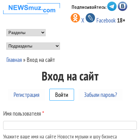
Перейти к основному
Подписывайтесь:
НОВОСТИ
содержанию
X
Facebook
18+
МУЗЫКИ И
Main menu
ШОУ БИЗНЕСА
Подразделы
NEWSMUZ.COM
Главная
»
Вход на сайт
Вы здесь
Вход на сайт
Регистрация
Войти
(активная вкладка)
Забыли пароль?
Имя пользователя
*
Укажите ваше имя на сайте Новости музыки и шоу бизнеса