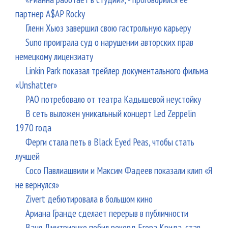
партнер A$AP Rocky
Гленн Хьюз завершил свою гастрольную карьеру
Suno проиграла суд о нарушении авторских прав
немецкому лицензиату
Linkin Park показал трейлер документального фильма
«Unshatter»
РАО потребовало от театра Кадышевой неустойку
В сеть выложен уникальный концерт Led Zeppelin
1970 года
Ферги стала петь в Black Eyed Peas, чтобы стать
лучшей
Сосо Павлиашвили и Максим Фадеев показали клип «Я
не вернулся»
Zivert дебютировала в большом кино
Ариана Гранде сделает перерыв в публичности
Ваня Дмитриенко побил рекорд Егора Крида, став