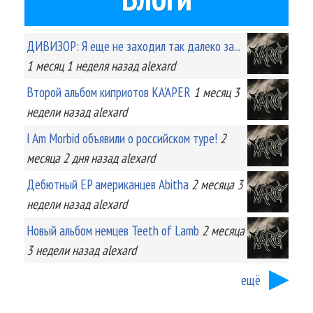
ДИВИЗОР: Я еще не заходил так далеко за...
1 месяц 1 неделя
назад
alexard
Второй альбом киприотов KA'APER
1 месяц 3
недели
назад
alexard
I Am Morbid объявили о российском туре!
2
месяца 2 дня
назад
alexard
Дебютный EP американцев Abitha
2 месяца 3
недели
назад
alexard
Новый альбом немцев Teeth of Lamb
2 месяца
3 недели
назад
alexard
ещё