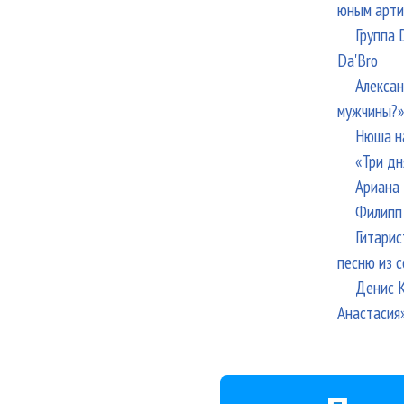
юным арти
Группа 
Da'Bro
Алексан
мужчины?»
Нюша н
«Три дн
Ариана 
Филипп 
Гитарис
песню из с
Денис К
Анастасия