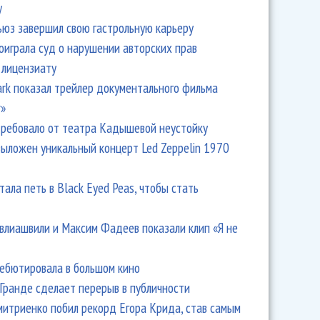
y
ьюз завершил свою гастрольную карьеру
оиграла суд о нарушении авторских прав
 лицензиату
Park показал трейлер документального фильма
r»
ребовало от театра Кадышевой неустойку
выложен уникальный концерт Led Zeppelin 1970
тала петь в Black Eyed Peas, чтобы стать
влиашвили и Максим Фадеев показали клип «Я не
дебютировала в большом кино
Гранде сделает перерыв в публичности
итриенко побил рекорд Егора Крида, став самым