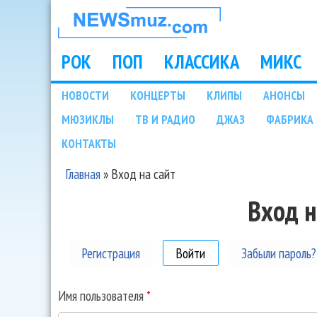
НОВОСТИ
МУЗЫКИ И
РОК
ПОП
КЛАССИКА
МИКС
Main menu
ШОУ БИЗНЕСА
НОВОСТИ
КОНЦЕРТЫ
КЛИПЫ
АНОНСЫ
Подразделы
МЮЗИКЛЫ
ТВ И РАДИО
ДЖАЗ
ФАБРИКА 
NEWSMUZ.COM
КОНТАКТЫ
Главная
»
Вход на сайт
Вы здесь
Вход н
Регистрация
Войти
(активная вкладка)
Забыли пароль?
Имя пользователя
*