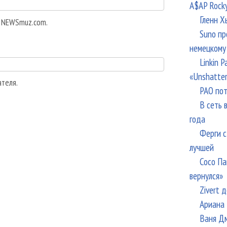
A$AP Rock
Гленн Х
а NEWSmuz.com.
Suno пр
немецкому
Linkin 
«Unshatte
ателя.
РАО пот
В сеть 
года
Ферги с
лучшей
Сосо Па
вернулся»
Zivert 
Ариана 
Ваня Дм