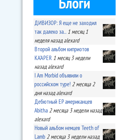
Блоги
ДИВИЗОР: Я еще не заходил
так далеко за...
1 месяц 1
неделя
назад
alexard
Второй альбом киприотов
KA'APER
1 месяц 3 недели
назад
alexard
I Am Morbid объявили о
российском туре!
2 месяца 2
дня
назад
alexard
Дебютный EP американцев
Abitha
2 месяца 3 недели
назад
alexard
Новый альбом немцев Teeth of
Lamb
2 месяца 3 недели
назад