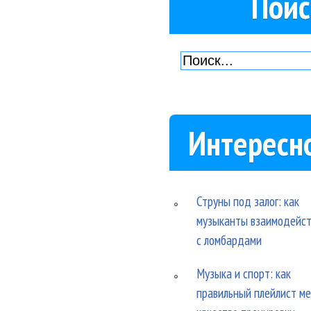
Поис
Интересн
Струны под залог: как
музыканты взаимодейс
с ломбардами
Музыка и спорт: как
правильный плейлист м