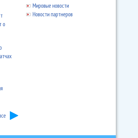
Мировые новости
Новости партнеров
ют
т о
ю
матчах
ия
все