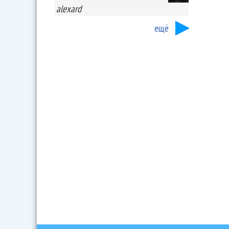
alexard
ещё