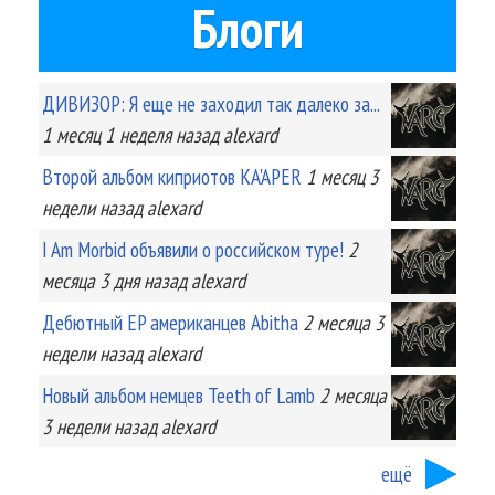
Блоги
ДИВИЗОР: Я еще не заходил так далеко за...
1 месяц 1 неделя
назад
alexard
Второй альбом киприотов KA'APER
1 месяц 3
недели
назад
alexard
I Am Morbid объявили о российском туре!
2
месяца 3 дня
назад
alexard
Дебютный EP американцев Abitha
2 месяца 3
недели
назад
alexard
Новый альбом немцев Teeth of Lamb
2 месяца
3 недели
назад
alexard
ещё