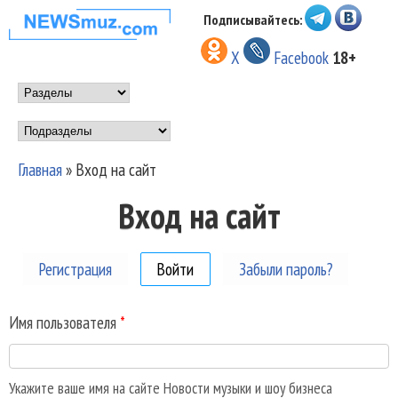
Перейти к основному
Подписывайтесь:
НОВОСТИ
содержанию
X
Facebook
18+
МУЗЫКИ И
Main menu
ШОУ БИЗНЕСА
Подразделы
NEWSMUZ.COM
Главная
»
Вход на сайт
Вы здесь
Вход на сайт
Регистрация
Войти
(активная вкладка)
Забыли пароль?
Имя пользователя
*
Укажите ваше имя на сайте Новости музыки и шоу бизнеса