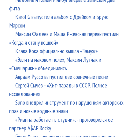
фита
Karol G выпустила альбом с Дрейком и Бруно
Марсом
Максим Фадеев и Маша Ржевская перевыпустили
«Когда я стану кошкой»
Клава Кока официально вышла «Замуж»
«Элли на маковом поле», Максим Лутчак и
«Смешарики» объединились
Авраам Руссо выпустил две солнечные песни
Сергей Сычёв - «Хит-парады в СССР. Полное
исследование»
Suno внедрил инструмент по нарушениям авторских
прав и новые водяные знаки
«Рианна работает в студии», - проговорился ее
партнер A$AP Rocky
Гленн Хьюз завершил свою гастрольную карьеру