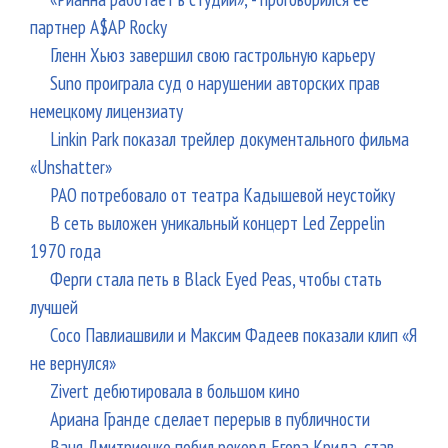
партнер A$AP Rocky
Гленн Хьюз завершил свою гастрольную карьеру
Suno проиграла суд о нарушении авторских прав
немецкому лицензиату
Linkin Park показал трейлер документального фильма
«Unshatter»
РАО потребовало от театра Кадышевой неустойку
В сеть выложен уникальный концерт Led Zeppelin
1970 года
Ферги стала петь в Black Eyed Peas, чтобы стать
лучшей
Сосо Павлиашвили и Максим Фадеев показали клип «Я
не вернулся»
Zivert дебютировала в большом кино
Ариана Гранде сделает перерыв в публичности
Ваня Дмитриенко побил рекорд Егора Крида, став