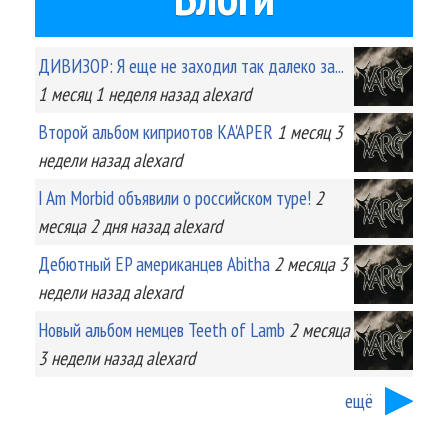
ДИВИЗОР: Я еще не заходил так далеко за...
1 месяц 1 неделя
назад
alexard
Второй альбом киприотов KA'APER
1 месяц 3
недели
назад
alexard
I Am Morbid объявили о российском туре!
2
месяца 2 дня
назад
alexard
Дебютный EP американцев Abitha
2 месяца 3
недели
назад
alexard
Новый альбом немцев Teeth of Lamb
2 месяца
3 недели
назад
alexard
ещё