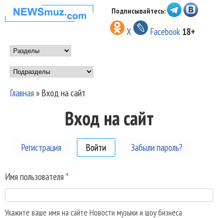
Перейти к основному
Подписывайтесь:
НОВОСТИ
содержанию
X
Facebook
18+
МУЗЫКИ И
Main menu
ШОУ БИЗНЕСА
Подразделы
NEWSMUZ.COM
Главная
»
Вход на сайт
Вы здесь
Вход на сайт
Регистрация
Войти
(активная вкладка)
Забыли пароль?
Имя пользователя
*
Укажите ваше имя на сайте Новости музыки и шоу бизнеса