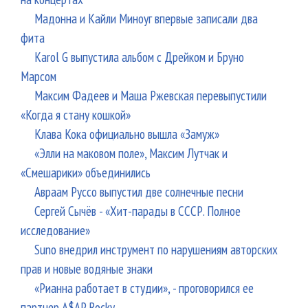
Мадонна и Кайли Миноуг впервые записали два
фита
Karol G выпустила альбом с Дрейком и Бруно
Марсом
Максим Фадеев и Маша Ржевская перевыпустили
«Когда я стану кошкой»
Клава Кока официально вышла «Замуж»
«Элли на маковом поле», Максим Лутчак и
«Смешарики» объединились
Авраам Руссо выпустил две солнечные песни
Сергей Сычёв - «Хит-парады в СССР. Полное
исследование»
Suno внедрил инструмент по нарушениям авторских
прав и новые водяные знаки
«Рианна работает в студии», - проговорился ее
партнер A$AP Rocky