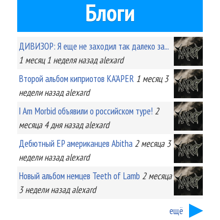
Блоги
ДИВИЗОР: Я еще не заходил так далеко за...
1 месяц 1 неделя
назад
alexard
Второй альбом киприотов KA'APER
1 месяц 3
недели
назад
alexard
I Am Morbid объявили о российском туре!
2
месяца 4 дня
назад
alexard
Дебютный EP американцев Abitha
2 месяца 3
недели
назад
alexard
Новый альбом немцев Teeth of Lamb
2 месяца
3 недели
назад
alexard
ещё