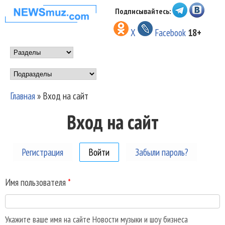
Перейти к основному
Подписывайтесь:
НОВОСТИ
содержанию
X
Facebook
18+
МУЗЫКИ И
Main menu
ШОУ БИЗНЕСА
Подразделы
NEWSMUZ.COM
Главная
»
Вход на сайт
Вы здесь
Вход на сайт
Регистрация
Войти
(активная вкладка)
Забыли пароль?
Имя пользователя
*
Укажите ваше имя на сайте Новости музыки и шоу бизнеса