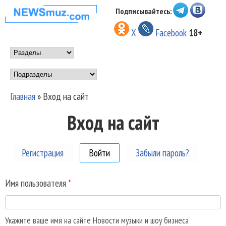
Перейти к основному
Подписывайтесь:
НОВОСТИ
содержанию
X
Facebook
18+
МУЗЫКИ И
Main menu
ШОУ БИЗНЕСА
Подразделы
NEWSMUZ.COM
Главная
»
Вход на сайт
Вы здесь
Вход на сайт
Регистрация
Войти
(активная вкладка)
Забыли пароль?
Имя пользователя
*
Укажите ваше имя на сайте Новости музыки и шоу бизнеса