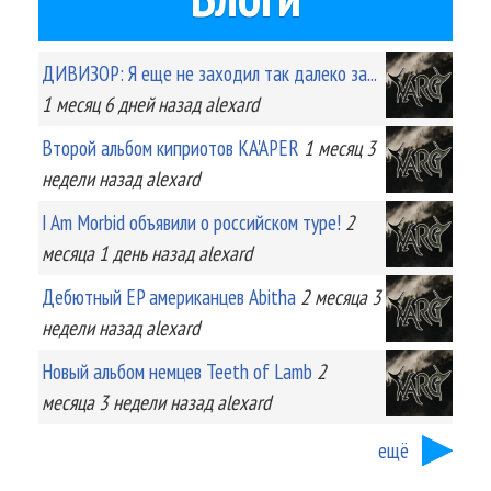
ДИВИЗОР: Я еще не заходил так далеко за...
1 месяц 6 дней
назад
alexard
Второй альбом киприотов KA'APER
1 месяц 3
недели
назад
alexard
I Am Morbid объявили о российском туре!
2
месяца 1 день
назад
alexard
Дебютный EP американцев Abitha
2 месяца 3
недели
назад
alexard
Новый альбом немцев Teeth of Lamb
2
месяца 3 недели
назад
alexard
ещё