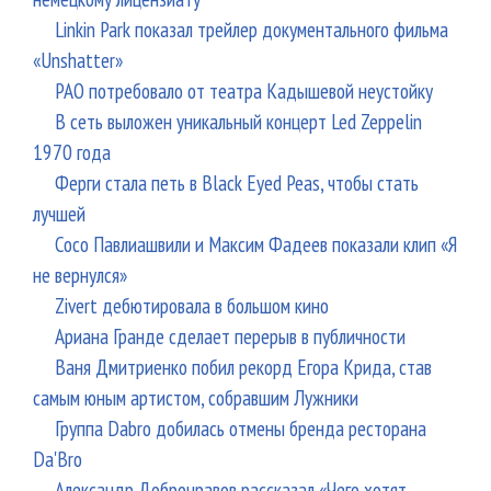
Linkin Park показал трейлер документального фильма
«Unshatter»
РАО потребовало от театра Кадышевой неустойку
В сеть выложен уникальный концерт Led Zeppelin
1970 года
Ферги стала петь в Black Eyed Peas, чтобы стать
лучшей
Сосо Павлиашвили и Максим Фадеев показали клип «Я
не вернулся»
Zivert дебютировала в большом кино
Ариана Гранде сделает перерыв в публичности
Ваня Дмитриенко побил рекорд Егора Крида, став
самым юным артистом, собравшим Лужники
Группа Dabro добилась отмены бренда ресторана
Da'Bro
Александр Добронравов рассказал «Чего хотят