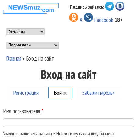
Перейти к основному
Подписывайтесь:
НОВОСТИ
содержанию
X
Facebook
18+
МУЗЫКИ И
Main menu
ШОУ БИЗНЕСА
Подразделы
NEWSMUZ.COM
Главная
»
Вход на сайт
Вы здесь
Вход на сайт
Регистрация
Войти
(активная вкладка)
Забыли пароль?
Имя пользователя
*
Укажите ваше имя на сайте Новости музыки и шоу бизнеса