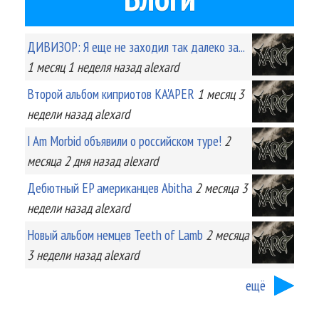
ДИВИЗОР: Я еще не заходил так далеко за...
1 месяц 1 неделя
назад
alexard
Второй альбом киприотов KA'APER
1 месяц 3
недели
назад
alexard
I Am Morbid объявили о российском туре!
2
месяца 2 дня
назад
alexard
Дебютный EP американцев Abitha
2 месяца 3
недели
назад
alexard
Новый альбом немцев Teeth of Lamb
2 месяца
3 недели
назад
alexard
ещё