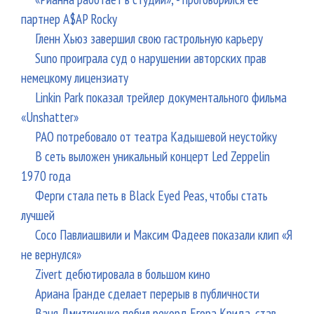
партнер A$AP Rocky
Гленн Хьюз завершил свою гастрольную карьеру
Suno проиграла суд о нарушении авторских прав
немецкому лицензиату
Linkin Park показал трейлер документального фильма
«Unshatter»
РАО потребовало от театра Кадышевой неустойку
В сеть выложен уникальный концерт Led Zeppelin
1970 года
Ферги стала петь в Black Eyed Peas, чтобы стать
лучшей
Сосо Павлиашвили и Максим Фадеев показали клип «Я
не вернулся»
Zivert дебютировала в большом кино
Ариана Гранде сделает перерыв в публичности
Ваня Дмитриенко побил рекорд Егора Крида, став