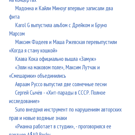
Мадонна и Кайли Миноуг впервые записали два
фита
Karol G выпустила альбом с Дрейком и Бруно
Марсом
Максим Фадеев и Маша Ржевская перевыпустили
«Когда я стану кошкой»
Клава Кока официально вышла «Замуж»
«Элли на маковом поле», Максим Лутчак и
«Смешарики» объединились
Авраам Руссо выпустил две солнечные песни
Сергей Сычёв - «Хит-парады в СССР. Полное
исследование»
Suno внедрил инструмент по нарушениям авторских
прав и новые водяные знаки
«Рианна работает в студии», - проговорился ее
партнер A$AP Rocky