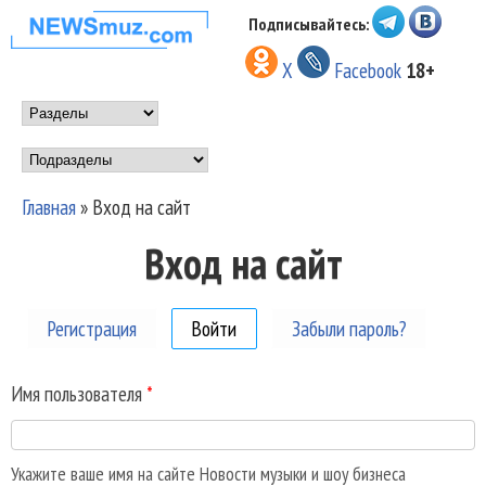
Перейти к основному
Подписывайтесь:
НОВОСТИ
содержанию
X
Facebook
18+
МУЗЫКИ И
Main menu
ШОУ БИЗНЕСА
Подразделы
NEWSMUZ.COM
Главная
»
Вход на сайт
Вы здесь
Вход на сайт
Регистрация
Войти
(активная вкладка)
Забыли пароль?
Имя пользователя
*
Укажите ваше имя на сайте Новости музыки и шоу бизнеса