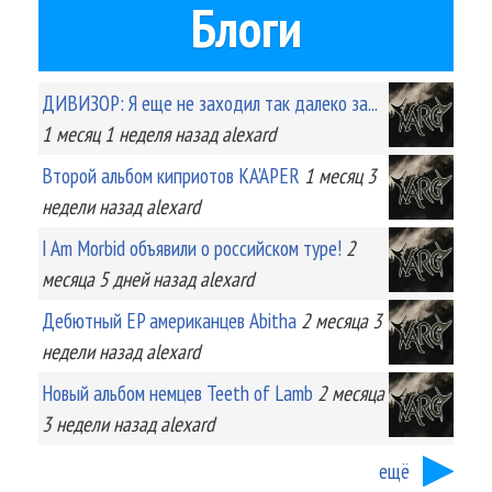
Блоги
ДИВИЗОР: Я еще не заходил так далеко за...
1 месяц 1 неделя
назад
alexard
Второй альбом киприотов KA'APER
1 месяц 3
недели
назад
alexard
I Am Morbid объявили о российском туре!
2
месяца 5 дней
назад
alexard
Дебютный EP американцев Abitha
2 месяца 3
недели
назад
alexard
Новый альбом немцев Teeth of Lamb
2 месяца
3 недели
назад
alexard
ещё