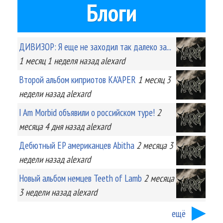
Блоги
ДИВИЗОР: Я еще не заходил так далеко за...
1 месяц 1 неделя
назад
alexard
Второй альбом киприотов KA'APER
1 месяц 3
недели
назад
alexard
I Am Morbid объявили о российском туре!
2
месяца 4 дня
назад
alexard
Дебютный EP американцев Abitha
2 месяца 3
недели
назад
alexard
Новый альбом немцев Teeth of Lamb
2 месяца
3 недели
назад
alexard
ещё