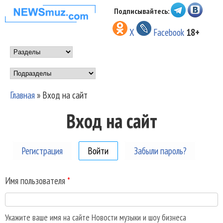
Перейти к основному
Подписывайтесь:
НОВОСТИ
содержанию
X
Facebook
18+
МУЗЫКИ И
Main menu
ШОУ БИЗНЕСА
Подразделы
NEWSMUZ.COM
Главная
»
Вход на сайт
Вы здесь
Вход на сайт
Регистрация
Войти
(активная вкладка)
Забыли пароль?
Имя пользователя
*
Укажите ваше имя на сайте Новости музыки и шоу бизнеса