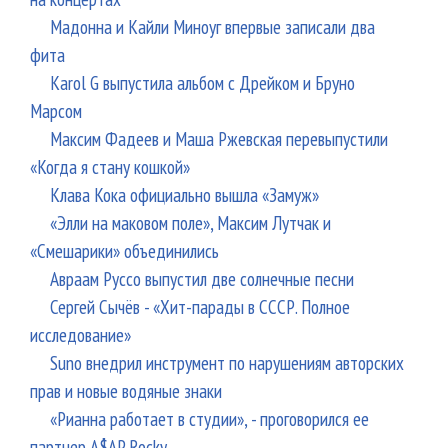
Мадонна и Кайли Миноуг впервые записали два
фита
Karol G выпустила альбом с Дрейком и Бруно
Марсом
Максим Фадеев и Маша Ржевская перевыпустили
«Когда я стану кошкой»
Клава Кока официально вышла «Замуж»
«Элли на маковом поле», Максим Лутчак и
«Смешарики» объединились
Авраам Руссо выпустил две солнечные песни
Сергей Сычёв - «Хит-парады в СССР. Полное
исследование»
Suno внедрил инструмент по нарушениям авторских
прав и новые водяные знаки
«Рианна работает в студии», - проговорился ее
партнер A$AP Rocky