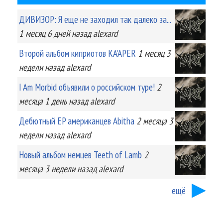
ДИВИЗОР: Я еще не заходил так далеко за...
1 месяц 6 дней
назад
alexard
Второй альбом киприотов KA'APER
1 месяц 3
недели
назад
alexard
I Am Morbid объявили о российском туре!
2
месяца 1 день
назад
alexard
Дебютный EP американцев Abitha
2 месяца 3
недели
назад
alexard
Новый альбом немцев Teeth of Lamb
2
месяца 3 недели
назад
alexard
ещё