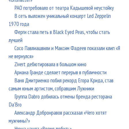
РАО потребовало от театра Кадышевой неустойку
В сеть выложен уникальный концерт Led Zeppelin
1970 года
Ферги стала петь в Black Eyed Peas, чтобы стать
лучшей
Сосо Павлиашвили и Максим Фадеев показали клип «Я
не вернулся»
Zivert дебютировала в большом кино
Ариана Гранде сделает перерыв в публичности
Ваня Дмитриенко побил рекорд Егора Крида, став
самым юным артистом, собравшим Лужники
Группа Dabro добилась отмены бренда ресторана
Da'Bro
Александр Добронравов рассказал «Чего хотят
мужчины?»
Нюша нашла «Время любить»