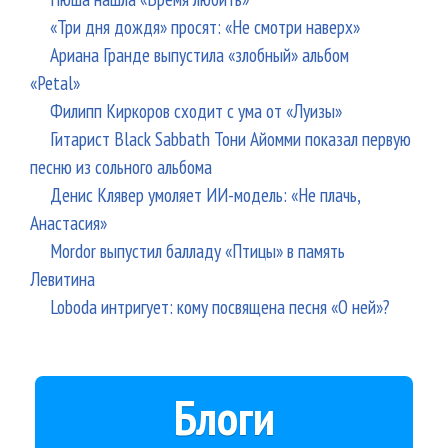
«Три дня дождя» просят: «Не смотри наверх»
Ариана Гранде выпустила «злобный» альбом
«Petal»
Филипп Киркоров сходит с ума от «Луизы»
Гитарист Black Sabbath Тони Айомми показал первую
песню из сольного альбома
Денис Клявер умоляет ИИ-модель: «Не плачь,
Анастасия»
Mordor выпустил балладу «Птицы» в память
Левитина
Loboda интригует: кому посвящена песня «О ней»?
Блоги