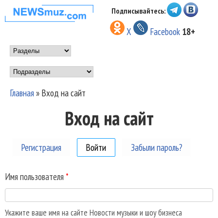
Перейти к основному
Подписывайтесь:
НОВОСТИ
содержанию
X
Facebook
18+
МУЗЫКИ И
Main menu
ШОУ БИЗНЕСА
Подразделы
NEWSMUZ.COM
Главная
»
Вход на сайт
Вы здесь
Вход на сайт
Регистрация
Войти
(активная вкладка)
Забыли пароль?
Имя пользователя
*
Укажите ваше имя на сайте Новости музыки и шоу бизнеса