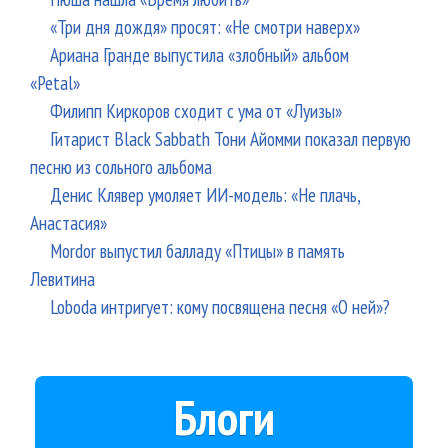
«Три дня дождя» просят: «Не смотри наверх»
Ариана Гранде выпустила «злобный» альбом
«Petal»
Филипп Киркоров сходит с ума от «Луизы»
Гитарист Black Sabbath Тони Айомми показал первую
песню из сольного альбома
Денис Клявер умоляет ИИ-модель: «Не плачь,
Анастасия»
Mordor выпустил балладу «Птицы» в память
Левитина
Loboda интригует: кому посвящена песня «О ней»?
Блоги