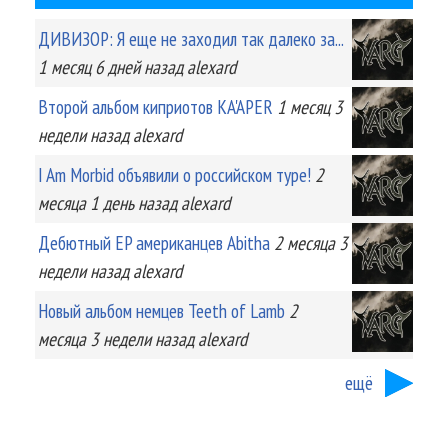
ДИВИЗОР: Я еще не заходил так далеко за...
1 месяц 6 дней
назад
alexard
Второй альбом киприотов KA'APER
1 месяц 3
недели
назад
alexard
I Am Morbid объявили о российском туре!
2
месяца 1 день
назад
alexard
Дебютный EP американцев Abitha
2 месяца 3
недели
назад
alexard
Новый альбом немцев Teeth of Lamb
2
месяца 3 недели
назад
alexard
ещё