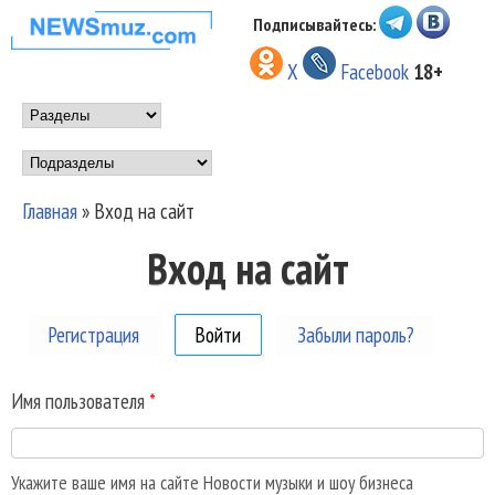
Перейти к основному
Подписывайтесь:
НОВОСТИ
содержанию
X
Facebook
18+
МУЗЫКИ И
Main menu
ШОУ БИЗНЕСА
Подразделы
NEWSMUZ.COM
Главная
»
Вход на сайт
Вы здесь
Вход на сайт
Регистрация
Войти
(активная вкладка)
Забыли пароль?
Имя пользователя
*
Укажите ваше имя на сайте Новости музыки и шоу бизнеса