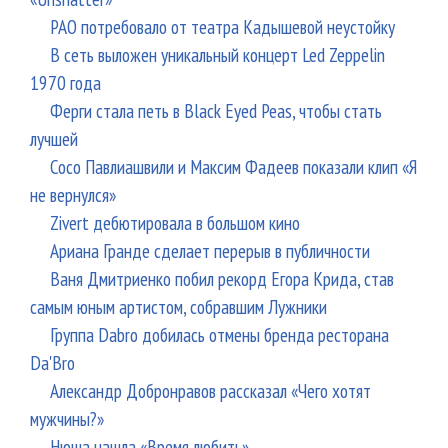
РАО потребовало от театра Кадышевой неустойку
В сеть выложен уникальный концерт Led Zeppelin
1970 года
Ферги стала петь в Black Eyed Peas, чтобы стать
лучшей
Сосо Павлиашвили и Максим Фадеев показали клип «Я
не вернулся»
Zivert дебютировала в большом кино
Ариана Гранде сделает перерыв в публичности
Ваня Дмитриенко побил рекорд Егора Крида, став
самым юным артистом, собравшим Лужники
Группа Dabro добилась отмены бренда ресторана
Da'Bro
Александр Добронравов рассказал «Чего хотят
мужчины?»
Нюша нашла «Время любить»