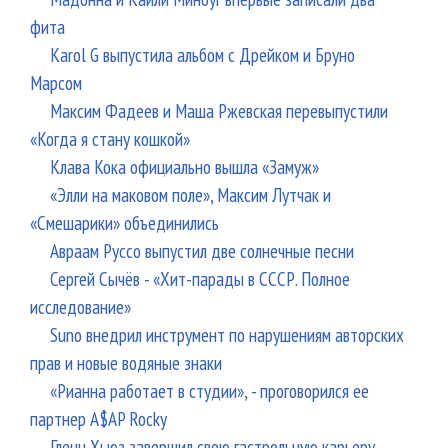
фита
Karol G выпустила альбом с Дрейком и Бруно
Марсом
Максим Фадеев и Маша Ржевская перевыпустили
«Когда я стану кошкой»
Клава Кока официально вышла «Замуж»
«Элли на маковом поле», Максим Лутчак и
«Смешарики» объединились
Авраам Руссо выпустил две солнечные песни
Сергей Сычёв - «Хит-парады в СССР. Полное
исследование»
Suno внедрил инструмент по нарушениям авторских
прав и новые водяные знаки
«Рианна работает в студии», - проговорился ее
партнер A$AP Rocky
Гленн Хьюз завершил свою гастрольную карьеру