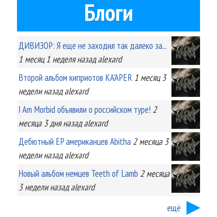
Блоги
ДИВИЗОР: Я еще не заходил так далеко за...
1 месяц 1 неделя
назад
alexard
Второй альбом киприотов KA'APER
1 месяц 3
недели
назад
alexard
I Am Morbid объявили о российском туре!
2
месяца 3 дня
назад
alexard
Дебютный EP американцев Abitha
2 месяца 3
недели
назад
alexard
Новый альбом немцев Teeth of Lamb
2 месяца
3 недели
назад
alexard
ещё