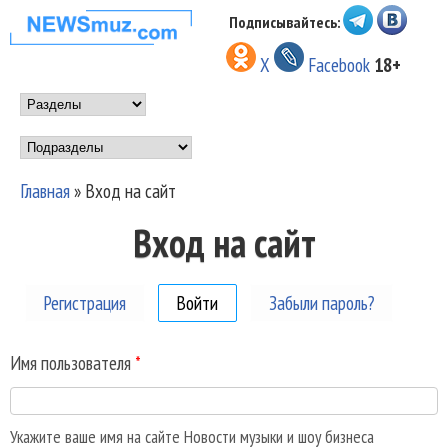
Перейти к основному
Подписывайтесь:
НОВОСТИ
содержанию
X
Facebook
18+
МУЗЫКИ И
Main menu
ШОУ БИЗНЕСА
Подразделы
NEWSMUZ.COM
Главная
»
Вход на сайт
Вы здесь
Вход на сайт
Регистрация
Войти
(активная вкладка)
Забыли пароль?
Имя пользователя
*
Укажите ваше имя на сайте Новости музыки и шоу бизнеса