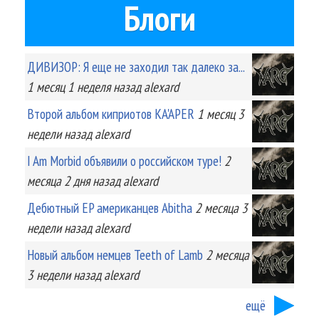
Блоги
ДИВИЗОР: Я еще не заходил так далеко за...
1 месяц 1 неделя
назад
alexard
Второй альбом киприотов KA'APER
1 месяц 3
недели
назад
alexard
I Am Morbid объявили о российском туре!
2
месяца 2 дня
назад
alexard
Дебютный EP американцев Abitha
2 месяца 3
недели
назад
alexard
Новый альбом немцев Teeth of Lamb
2 месяца
3 недели
назад
alexard
ещё