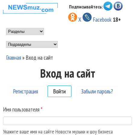
Перейти к основному
Подписывайтесь:
НОВОСТИ
содержанию
X
Facebook
18+
МУЗЫКИ И
Main menu
ШОУ БИЗНЕСА
Подразделы
NEWSMUZ.COM
Главная
»
Вход на сайт
Вы здесь
Вход на сайт
Регистрация
Войти
(активная вкладка)
Забыли пароль?
Имя пользователя
*
Укажите ваше имя на сайте Новости музыки и шоу бизнеса