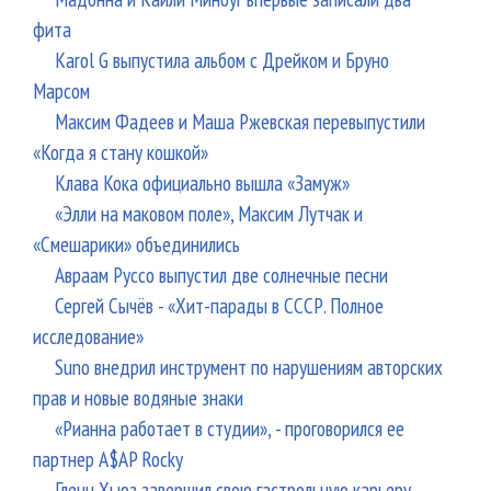
фита
Karol G выпустила альбом с Дрейком и Бруно
Марсом
Максим Фадеев и Маша Ржевская перевыпустили
«Когда я стану кошкой»
Клава Кока официально вышла «Замуж»
«Элли на маковом поле», Максим Лутчак и
«Смешарики» объединились
Авраам Руссо выпустил две солнечные песни
Сергей Сычёв - «Хит-парады в СССР. Полное
исследование»
Suno внедрил инструмент по нарушениям авторских
прав и новые водяные знаки
«Рианна работает в студии», - проговорился ее
партнер A$AP Rocky
Гленн Хьюз завершил свою гастрольную карьеру