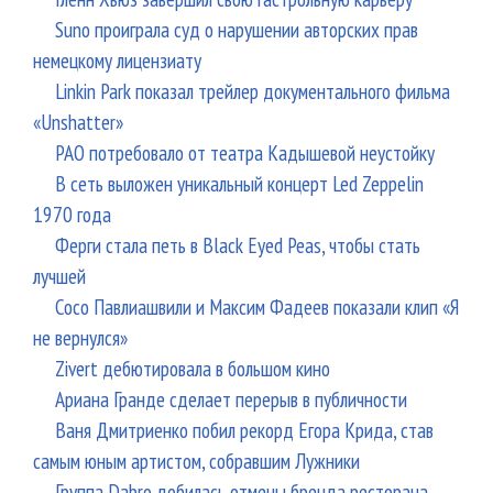
Suno проиграла суд о нарушении авторских прав
немецкому лицензиату
Linkin Park показал трейлер документального фильма
«Unshatter»
РАО потребовало от театра Кадышевой неустойку
В сеть выложен уникальный концерт Led Zeppelin
1970 года
Ферги стала петь в Black Eyed Peas, чтобы стать
лучшей
Сосо Павлиашвили и Максим Фадеев показали клип «Я
не вернулся»
Zivert дебютировала в большом кино
Ариана Гранде сделает перерыв в публичности
Ваня Дмитриенко побил рекорд Егора Крида, став
самым юным артистом, собравшим Лужники
Группа Dabro добилась отмены бренда ресторана