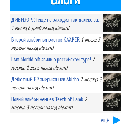
ДИВИЗОР: Я еще не заходил так далеко за...
1 месяц 6 дней
назад
alexard
Второй альбом киприотов KA'APER
1 месяц 3
недели
назад
alexard
I Am Morbid объявили о российском туре!
2
месяца 1 день
назад
alexard
Дебютный EP американцев Abitha
2 месяца 3
недели
назад
alexard
Новый альбом немцев Teeth of Lamb
2
месяца 3 недели
назад
alexard
ещё