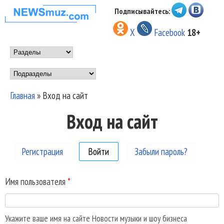
Перейти к основному
Подписывайтесь:
НОВОСТИ
содержанию
X
Facebook
18+
МУЗЫКИ И
Main menu
ШОУ БИЗНЕСА
Подразделы
NEWSMUZ.COM
Главная
»
Вход на сайт
Вы здесь
Вход на сайт
Регистрация
Войти
(активная вкладка)
Забыли пароль?
Имя пользователя
*
Укажите ваше имя на сайте Новости музыки и шоу бизнеса