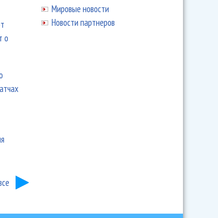
Мировые новости
Новости партнеров
ют
т о
ю
матчах
ия
все