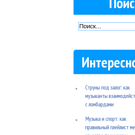
Поис
Интересн
Струны под залог: как
музыканты взаимодейс
с ломбардами
Музыка и спорт: как
правильный плейлист м