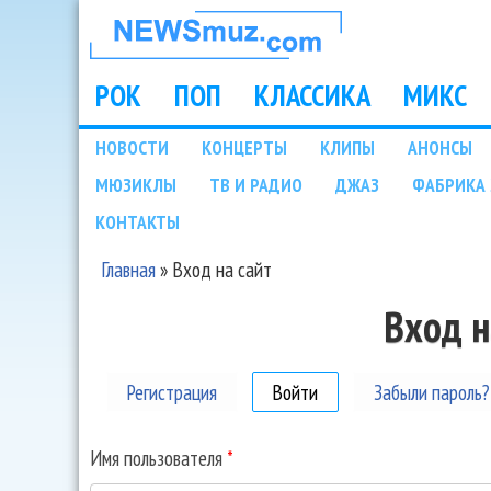
НОВОСТИ
МУЗЫКИ И
РОК
ПОП
КЛАССИКА
МИКС
Main menu
ШОУ БИЗНЕСА
НОВОСТИ
КОНЦЕРТЫ
КЛИПЫ
АНОНСЫ
Подразделы
МЮЗИКЛЫ
ТВ И РАДИО
ДЖАЗ
ФАБРИКА 
NEWSMUZ.COM
КОНТАКТЫ
Главная
»
Вход на сайт
Вы здесь
Вход н
Регистрация
Войти
(активная вкладка)
Забыли пароль?
Имя пользователя
*