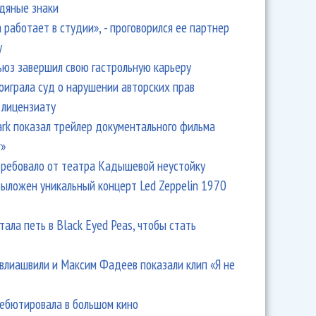
одяные знаки
 работает в студии», - проговорился ее партнер
y
ьюз завершил свою гастрольную карьеру
оиграла суд о нарушении авторских прав
 лицензиату
Park показал трейлер документального фильма
r»
ребовало от театра Кадышевой неустойку
выложен уникальный концерт Led Zeppelin 1970
тала петь в Black Eyed Peas, чтобы стать
влиашвили и Максим Фадеев показали клип «Я не
дебютировала в большом кино