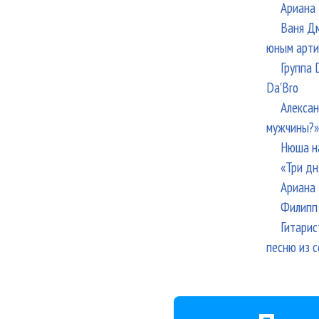
Ариана 
Ваня Дм
юным арти
Группа 
Da'Bro
Алексан
мужчины?»
Нюша н
«Три дн
Ариана 
Филипп 
Гитарис
песню из с