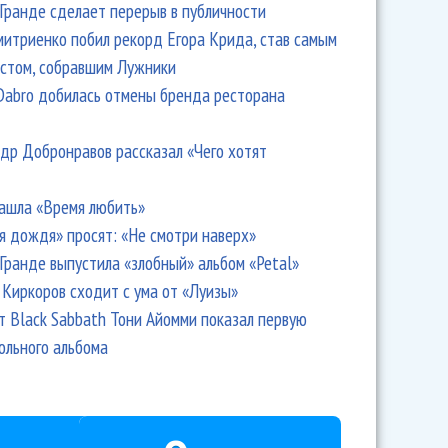
Гранде сделает перерыв в публичности
итриенко побил рекорд Егора Крида, став самым
стом, собравшим Лужники
Dabro добилась отмены бренда ресторана
др Добронравов рассказал «Чего хотят
ашла «Время любить»
я дождя» просят: «Не смотри наверх»
Гранде выпустила «злобный» альбом «Petal»
Киркоров сходит с ума от «Луизы»
т Black Sabbath Тони Айомми показал первую
ольного альбома