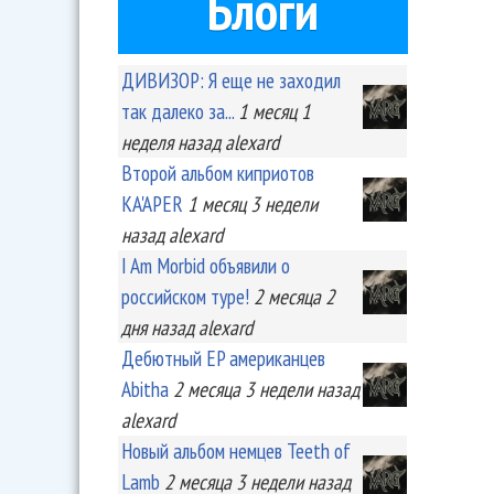
Блоги
ДИВИЗОР: Я еще не заходил
так далеко за...
1 месяц 1
неделя
назад
alexard
Второй альбом киприотов
KA'APER
1 месяц 3 недели
назад
alexard
I Am Morbid объявили о
российском туре!
2 месяца 2
дня
назад
alexard
Дебютный EP американцев
Abitha
2 месяца 3 недели
назад
alexard
Новый альбом немцев Teeth of
Lamb
2 месяца 3 недели
назад