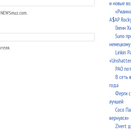
и новые в
«Рианна
а NEWSmuz.com.
A$AP Rock
Гленн Х
Suno пр
немецкому
ателя.
Linkin 
«Unshatte
РАО пот
В сеть 
года
Ферги с
лучшей
Сосо Па
вернулся»
Zivert 