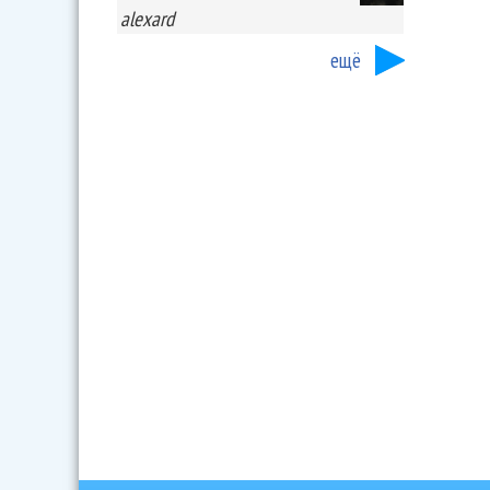
alexard
ещё