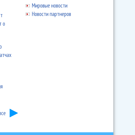
Мировые новости
Новости партнеров
ют
т о
ю
матчах
ия
все