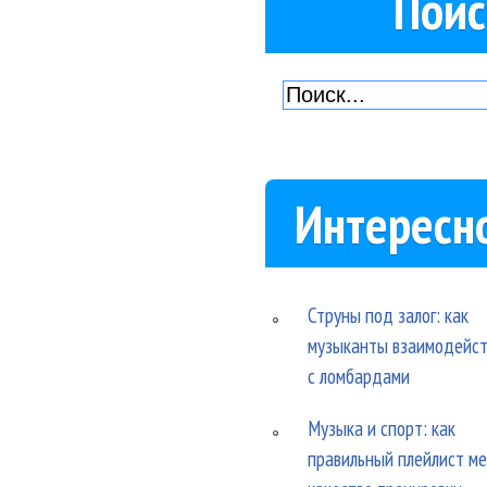
Поис
Интересн
Струны под залог: как
музыканты взаимодейс
с ломбардами
Музыка и спорт: как
правильный плейлист м