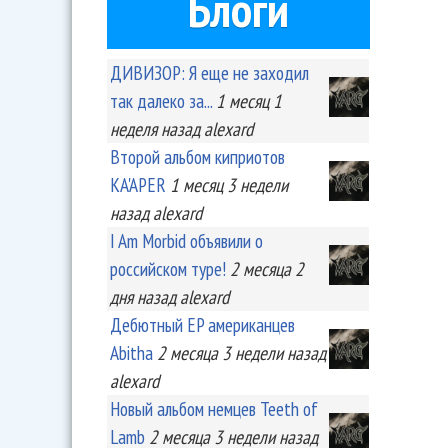
Блоги
ДИВИЗОР: Я еще не заходил
так далеко за...
1 месяц 1
неделя
назад
alexard
Второй альбом киприотов
KA'APER
1 месяц 3 недели
назад
alexard
I Am Morbid объявили о
российском туре!
2 месяца 2
дня
назад
alexard
Дебютный EP американцев
Abitha
2 месяца 3 недели
назад
alexard
Новый альбом немцев Teeth of
Lamb
2 месяца 3 недели
назад