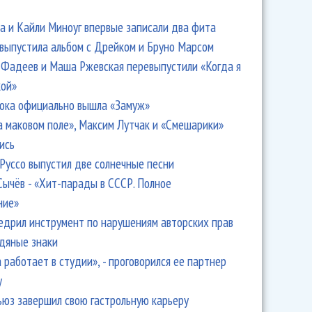
 и Кайли Миноуг впервые записали два фита
 выпустила альбом с Дрейком и Бруно Марсом
Фадеев и Маша Ржевская перевыпустили «Когда я
кой»
ока официально вышла «Замуж»
а маковом поле», Максим Лутчак и «Смешарики»
ись
Руссо выпустил две солнечные песни
Сычёв - «Хит-парады в СССР. Полное
ние»
едрил инструмент по нарушениям авторских прав
одяные знаки
 работает в студии», - проговорился ее партнер
y
ьюз завершил свою гастрольную карьеру