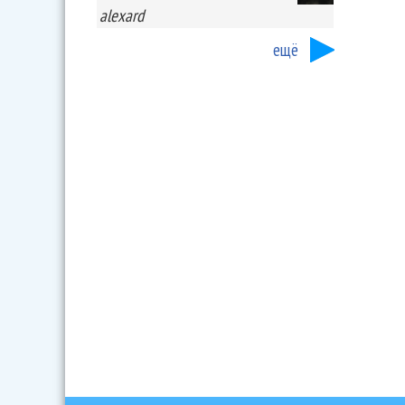
alexard
ещё