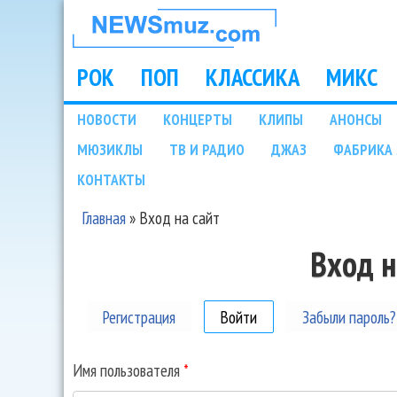
НОВОСТИ
МУЗЫКИ И
РОК
ПОП
КЛАССИКА
МИКС
Main menu
ШОУ БИЗНЕСА
НОВОСТИ
КОНЦЕРТЫ
КЛИПЫ
АНОНСЫ
Подразделы
МЮЗИКЛЫ
ТВ И РАДИО
ДЖАЗ
ФАБРИКА 
NEWSMUZ.COM
КОНТАКТЫ
Главная
»
Вход на сайт
Вы здесь
Вход н
Регистрация
Войти
(активная вкладка)
Забыли пароль?
Имя пользователя
*