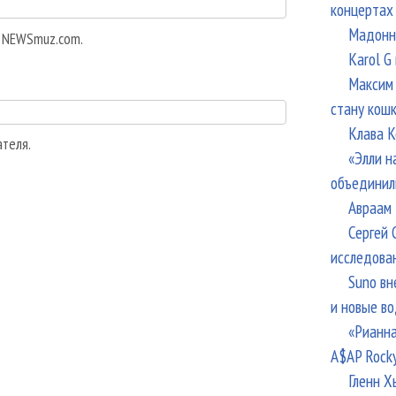
концертах
Мадонна
а NEWSmuz.com.
Karol G
Максим 
стану кош
Клава К
ателя.
«Элли н
объединил
Авраам 
Сергей 
исследова
Suno вн
и новые в
«Рианна
A$AP Rock
Гленн Х