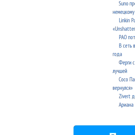
Suno пр
немецкому
Linkin 
«Unshatte
РАО пот
В сеть 
года
Ферги с
лучшей
Сосо Па
вернулся»
Zivert 
Ариана 