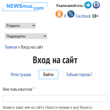
Перейти к основному
Подписывайтесь:
НОВОСТИ
содержанию
X
Facebook
18+
МУЗЫКИ И
Main menu
ШОУ БИЗНЕСА
Подразделы
NEWSMUZ.COM
Главная
»
Вход на сайт
Вы здесь
Вход на сайт
Регистрация
Войти
(активная вкладка)
Забыли пароль?
Имя пользователя
*
Укажите ваше имя на сайте Новости музыки и шоу бизнеса