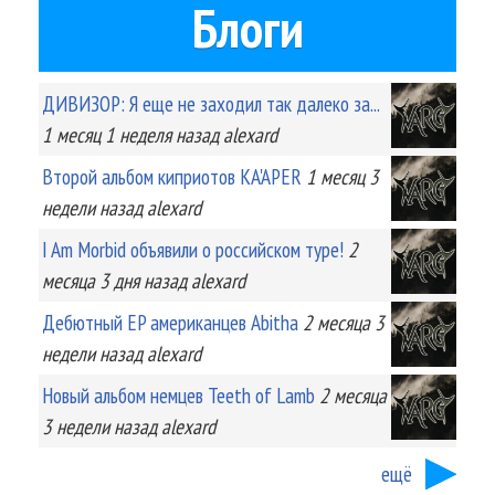
Блоги
ДИВИЗОР: Я еще не заходил так далеко за...
1 месяц 1 неделя
назад
alexard
Второй альбом киприотов KA'APER
1 месяц 3
недели
назад
alexard
I Am Morbid объявили о российском туре!
2
месяца 3 дня
назад
alexard
Дебютный EP американцев Abitha
2 месяца 3
недели
назад
alexard
Новый альбом немцев Teeth of Lamb
2 месяца
3 недели
назад
alexard
ещё