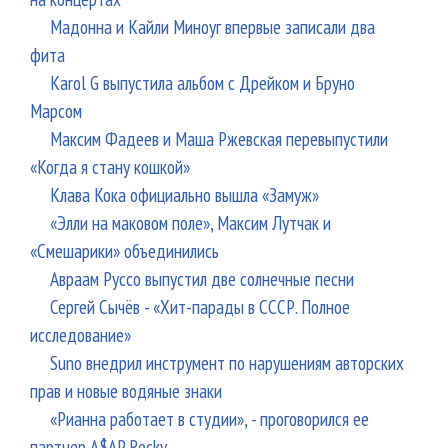
Мадонна и Кайли Миноуг впервые записали два
фита
Karol G выпустила альбом с Дрейком и Бруно
Марсом
Максим Фадеев и Маша Ржевская перевыпустили
«Когда я стану кошкой»
Клава Кока официально вышла «Замуж»
«Элли на маковом поле», Максим Лутчак и
«Смешарики» объединились
Авраам Руссо выпустил две солнечные песни
Сергей Сычёв - «Хит-парады в СССР. Полное
исследование»
Suno внедрил инструмент по нарушениям авторских
прав и новые водяные знаки
«Рианна работает в студии», - проговорился ее
партнер A$AP Rocky