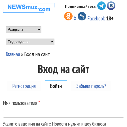
Перейти к основному
Подписывайтесь:
НОВОСТИ
содержанию
X
Facebook
18+
МУЗЫКИ И
Main menu
ШОУ БИЗНЕСА
Подразделы
NEWSMUZ.COM
Главная
»
Вход на сайт
Вы здесь
Вход на сайт
Регистрация
Войти
(активная вкладка)
Забыли пароль?
Имя пользователя
*
Укажите ваше имя на сайте Новости музыки и шоу бизнеса