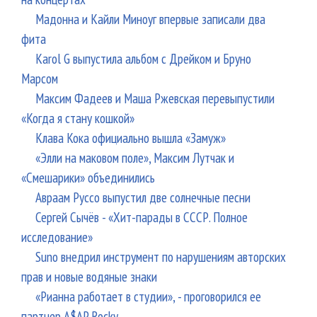
Мадонна и Кайли Миноуг впервые записали два
фита
Karol G выпустила альбом с Дрейком и Бруно
Марсом
Максим Фадеев и Маша Ржевская перевыпустили
«Когда я стану кошкой»
Клава Кока официально вышла «Замуж»
«Элли на маковом поле», Максим Лутчак и
«Смешарики» объединились
Авраам Руссо выпустил две солнечные песни
Сергей Сычёв - «Хит-парады в СССР. Полное
исследование»
Suno внедрил инструмент по нарушениям авторских
прав и новые водяные знаки
«Рианна работает в студии», - проговорился ее
партнер A$AP Rocky