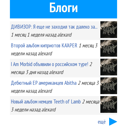
Блоги
ДИВИЗОР: Я еще не заходил так далеко за...
1 месяц 1 неделя
назад
alexard
Второй альбом киприотов KA'APER
1 месяц 3
недели
назад
alexard
I Am Morbid объявили о российском туре!
2
месяца 3 дня
назад
alexard
Дебютный EP американцев Abitha
2 месяца 3
недели
назад
alexard
Новый альбом немцев Teeth of Lamb
2 месяца
3 недели
назад
alexard
ещё