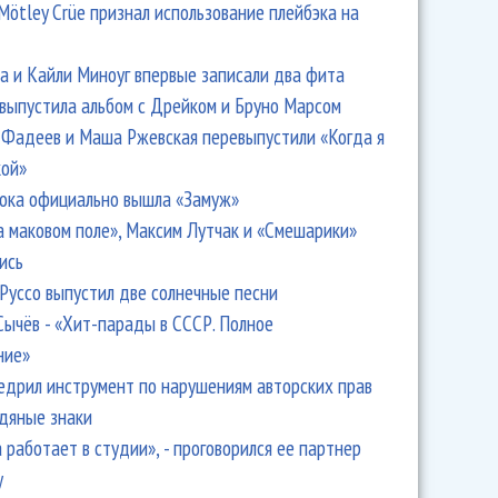
Mötley Crüe признал использование плейбэка на
 и Кайли Миноуг впервые записали два фита
 выпустила альбом с Дрейком и Бруно Марсом
Фадеев и Маша Ржевская перевыпустили «Когда я
кой»
ока официально вышла «Замуж»
а маковом поле», Максим Лутчак и «Смешарики»
ись
Руссо выпустил две солнечные песни
Сычёв - «Хит-парады в СССР. Полное
ние»
едрил инструмент по нарушениям авторских прав
одяные знаки
 работает в студии», - проговорился ее партнер
y