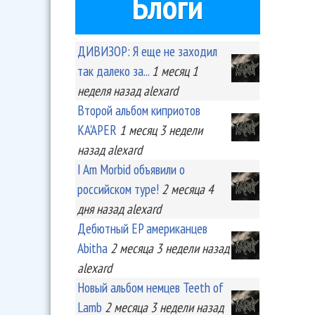
Блоги
ДИВИЗОР: Я еще не заходил
так далеко за...
1 месяц 1
неделя
назад
alexard
Второй альбом киприотов
KA'APER
1 месяц 3 недели
назад
alexard
I Am Morbid объявили о
российском туре!
2 месяца 4
дня
назад
alexard
Дебютный EP американцев
Abitha
2 месяца 3 недели
назад
alexard
Новый альбом немцев Teeth of
Lamb
2 месяца 3 недели
назад