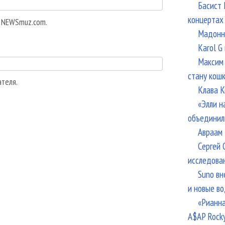
Басист 
концертах
а NEWSmuz.com.
Мадонна
Karol G
Максим 
стану кош
ателя.
Клава К
«Элли н
объединил
Авраам 
Сергей 
исследова
Suno вн
и новые в
«Рианна
A$AP Rock