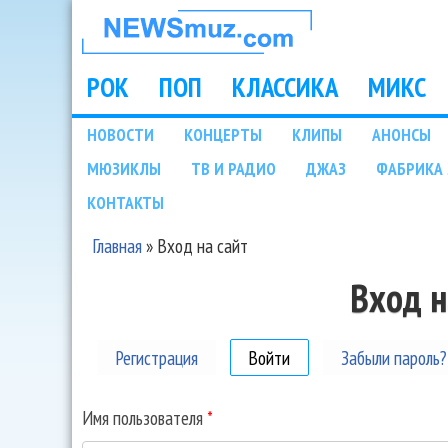
НОВОСТИ
МУЗЫКИ И
РОК
ПОП
КЛАССИКА
МИКС
Main menu
ШОУ БИЗНЕСА
НОВОСТИ
КОНЦЕРТЫ
КЛИПЫ
АНОНСЫ
Подразделы
МЮЗИКЛЫ
ТВ И РАДИО
ДЖАЗ
ФАБРИКА 
NEWSMUZ.COM
КОНТАКТЫ
Главная
»
Вход на сайт
Вы здесь
Вход н
Регистрация
Войти
(активная вкладка)
Забыли пароль?
Имя пользователя
*