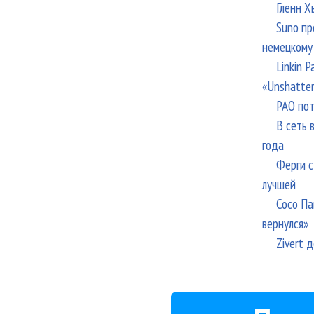
Гленн Х
Suno пр
немецкому
Linkin 
«Unshatte
РАО пот
В сеть 
года
Ферги с
лучшей
Сосо Па
вернулся»
Zivert 