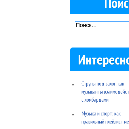
Поис
Интересн
Струны под залог: как
музыканты взаимодейс
с ломбардами
Музыка и спорт: как
правильный плейлист м