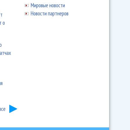
Мировые новости
Новости партнеров
ют
т о
ю
матчах
ия
все