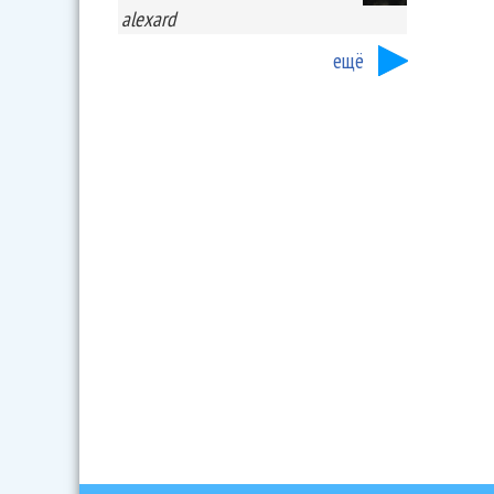
alexard
ещё